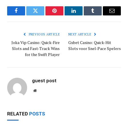
Facebook
Twitter
Pinterest
LinkedIn
Tumblr
Email
PREVIOUS ARTICLE
NEXT ARTICLE
Joka Vip Casino: Quick‑Fire
Gxbet Casino: Quick‑Hit
Slots and Fast‑Track Wins
Slots voor Snel‑Pace Spelers
for the Swift Player
guest post
Website
RELATED
POSTS