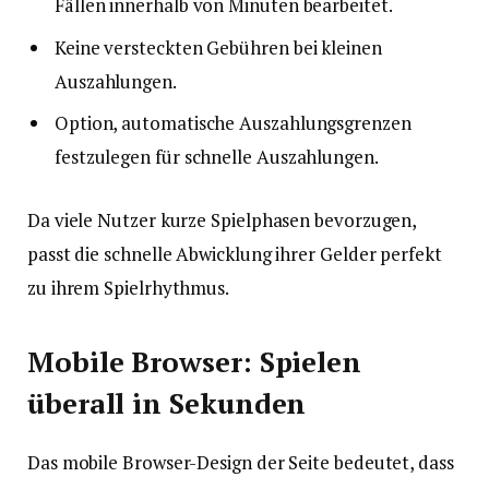
Fällen innerhalb von Minuten bearbeitet.
Keine versteckten Gebühren bei kleinen
Auszahlungen.
Option, automatische Auszahlungsgrenzen
festzulegen für schnelle Auszahlungen.
Da viele Nutzer kurze Spielphasen bevorzugen,
passt die schnelle Abwicklung ihrer Gelder perfekt
zu ihrem Spielrhythmus.
Mobile Browser: Spielen
überall in Sekunden
Das mobile Browser-Design der Seite bedeutet, dass