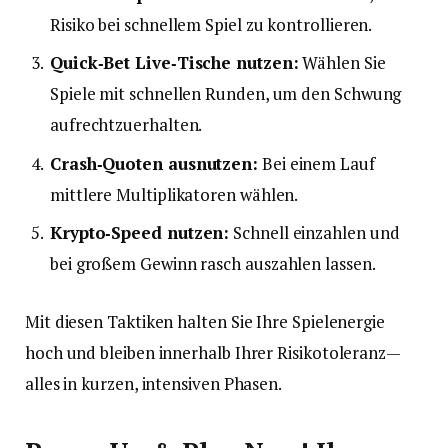
Risiko bei schnellem Spiel zu kontrollieren.
Quick‑Bet Live‑Tische nutzen:
Wählen Sie
Spiele mit schnellen Runden, um den Schwung
aufrechtzuerhalten.
Crash‑Quoten ausnutzen:
Bei einem Lauf
mittlere Multiplikatoren wählen.
Krypto‑Speed nutzen:
Schnell einzahlen und
bei großem Gewinn rasch auszahlen lassen.
Mit diesen Taktiken halten Sie Ihre Spielenergie
hoch und bleiben innerhalb Ihrer Risikotoleranz—
alles in kurzen, intensiven Phasen.