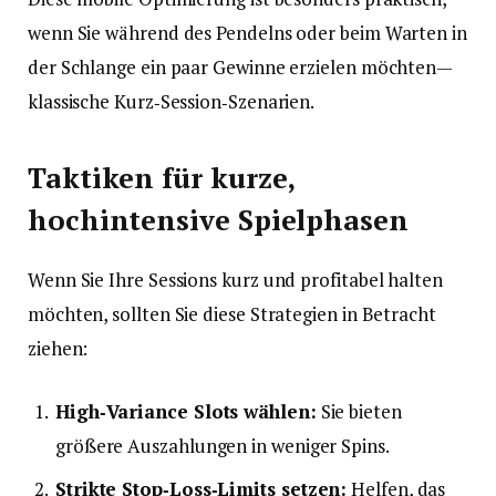
wenn Sie während des Pendelns oder beim Warten in
der Schlange ein paar Gewinne erzielen möchten—
klassische Kurz‑Session‑Szenarien.
Taktiken für kurze,
hochintensive Spielphasen
Wenn Sie Ihre Sessions kurz und profitabel halten
möchten, sollten Sie diese Strategien in Betracht
ziehen:
High‑Variance Slots wählen:
Sie bieten
größere Auszahlungen in weniger Spins.
Strikte Stop‑Loss‑Limits setzen:
Helfen, das