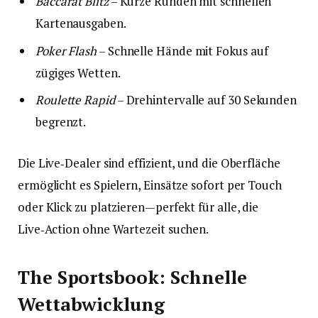
Baccarat Blitz
– Kurze Runden mit schnellen
Kartenausgaben.
Poker Flash
– Schnelle Hände mit Fokus auf
zügiges Wetten.
Roulette Rapid
– Drehintervalle auf 30 Sekunden
begrenzt.
Die Live‑Dealer sind effizient, und die Oberfläche
ermöglicht es Spielern, Einsätze sofort per Touch
oder Klick zu platzieren—perfekt für alle, die
Live‑Action ohne Wartezeit suchen.
The Sportsbook: Schnelle
Wettabwicklung