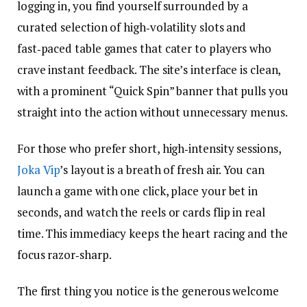
logging in, you find yourself surrounded by a
curated selection of high‑volatility slots and
fast‑paced table games that cater to players who
crave instant feedback. The site’s interface is clean,
with a prominent “Quick Spin” banner that pulls you
straight into the action without unnecessary menus.
For those who prefer short, high‑intensity sessions,
Joka Vip
’s layout is a breath of fresh air. You can
launch a game with one click, place your bet in
seconds, and watch the reels or cards flip in real
time. This immediacy keeps the heart racing and the
focus razor‑sharp.
The first thing you notice is the generous welcome