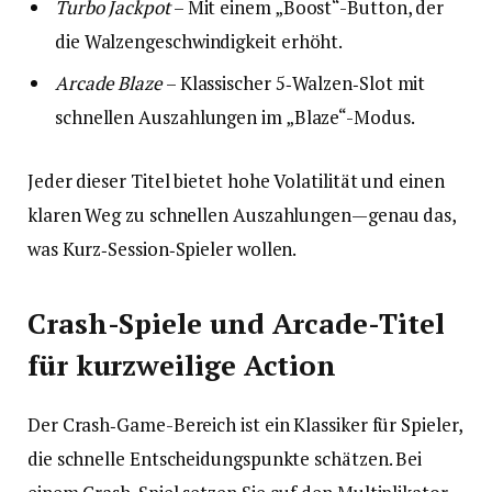
Turbo Jackpot
– Mit einem „Boost“-Button, der
die Walzengeschwindigkeit erhöht.
Arcade Blaze
– Klassischer 5‑Walzen‑Slot mit
schnellen Auszahlungen im „Blaze“-Modus.
Jeder dieser Titel bietet hohe Volatilität und einen
klaren Weg zu schnellen Auszahlungen—genau das,
was Kurz‑Session‑Spieler wollen.
Crash-Spiele und Arcade-Titel
für kurzweilige Action
Der Crash‑Game-Bereich ist ein Klassiker für Spieler,
die schnelle Entscheidungspunkte schätzen. Bei