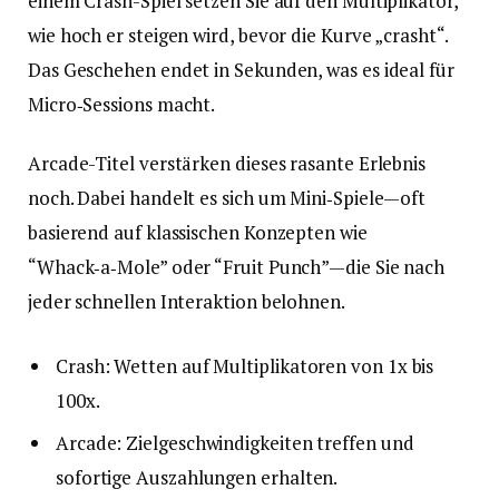
einem Crash-Spiel setzen Sie auf den Multiplikator,
wie hoch er steigen wird, bevor die Kurve „crasht“.
Das Geschehen endet in Sekunden, was es ideal für
Micro‑Sessions macht.
Arcade-Titel verstärken dieses rasante Erlebnis
noch. Dabei handelt es sich um Mini‑Spiele—oft
basierend auf klassischen Konzepten wie
“Whack‑a‑Mole” oder “Fruit Punch”—die Sie nach
jeder schnellen Interaktion belohnen.
Crash: Wetten auf Multiplikatoren von 1x bis
100x.
Arcade: Zielgeschwindigkeiten treffen und
sofortige Auszahlungen erhalten.