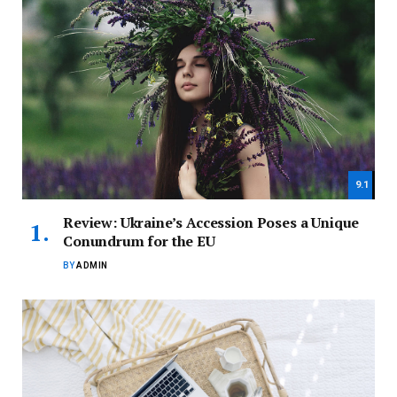
9.1
Review: Ukraine’s Accession Poses a Unique
Conundrum for the EU
BY
ADMIN