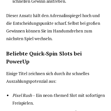
schnellen Gewinn anstreben.
Dieser Ansatz hält den Adrenalinspiegel hoch und
die Entscheidungspunkte scharf. Selbst bei großen
Gewinnen können Sie im Handumdrehen zum
nächsten Spiel wechseln.
Beliebte Quick‑Spin Slots bei
PowerUp
Einige Titel zeichnen sich durch ihr schnelles
Auszahlungspotenzial aus:
Pixel Rush
– Ein neon‑themed Slot mit sofortigen
Freispielen.