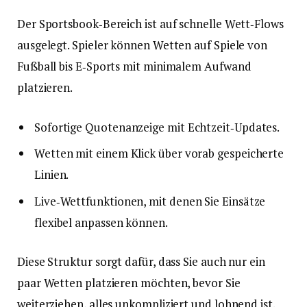
Der Sportsbook‑Bereich ist auf schnelle Wett‑Flows
ausgelegt. Spieler können Wetten auf Spiele von
Fußball bis E‑Sports mit minimalem Aufwand
platzieren.
Sofortige Quotenanzeige mit Echtzeit‑Updates.
Wetten mit einem Klick über vorab gespeicherte
Linien.
Live‑Wettfunktionen, mit denen Sie Einsätze
flexibel anpassen können.
Diese Struktur sorgt dafür, dass Sie auch nur ein
paar Wetten platzieren möchten, bevor Sie
weiterziehen, alles unkompliziert und lohnend ist.