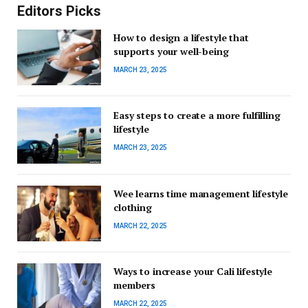
Editors Picks
How to design a lifestyle that
supports your well-being
MARCH 23, 2025
Easy steps to create a more fulfilling
lifestyle
MARCH 23, 2025
Wee learns time management lifestyle
clothing
MARCH 22, 2025
Ways to increase your Cali lifestyle
members
MARCH 22, 2025