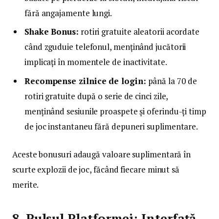
fără angajamente lungi.
Shake Bonus:
rotiri gratuite aleatorii acordate
când zguduie telefonul, menținând jucătorii
implicați în momentele de inactivitate.
Recompense zilnice de login:
până la 70 de
rotiri gratuite după o serie de cinci zile,
menținând sesiunile proaspete și oferindu-ți timp
de joc instantaneu fără depuneri suplimentare.
Aceste bonusuri adaugă valoare suplimentară în
scurte explozii de joc, făcând fiecare minut să
merite.
8. Pulsul Platformei: Interfață