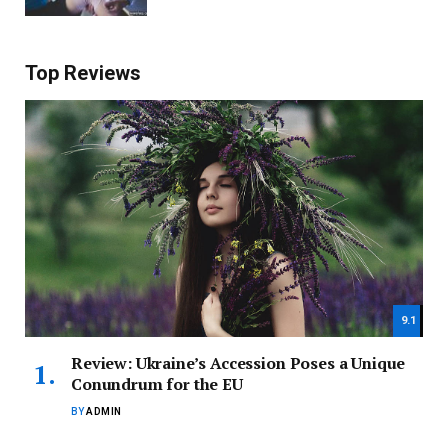
Top Reviews
9.1
Review: Ukraine’s Accession Poses a Unique
Conundrum for the EU
BY
ADMIN