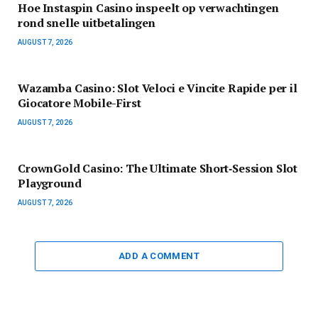
Hoe Instaspin Casino inspeelt op verwachtingen
rond snelle uitbetalingen
AUGUST 7, 2026
Wazamba Casino: Slot Veloci e Vincite Rapide per il
Giocatore Mobile-First
AUGUST 7, 2026
CrownGold Casino: The Ultimate Short‑Session Slot
Playground
AUGUST 7, 2026
ADD A COMMENT