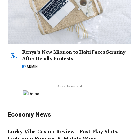
Kenya’s New Mission to Haiti Faces Scrutiny
After Deadly Protests
BY
ADMIN
Advertisement
Economy News
Lucky Vibe Casino Review – Fast‑Play Slots,
Lightning Bonuses & Mobile Wins