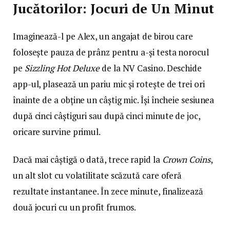
Jucătorilor: Jocuri de Un Minut
Imaginează-l pe Alex, un angajat de birou care
folosește pauza de prânz pentru a-și testa norocul
pe
Sizzling Hot Deluxe
de la NV Casino. Deschide
app-ul, plasează un pariu mic și rotește de trei ori
înainte de a obține un câștig mic. Își încheie sesiunea
după cinci câștiguri sau după cinci minute de joc,
oricare survine primul.
Dacă mai câștigă o dată, trece rapid la
Crown Coins
,
un alt slot cu volatilitate scăzută care oferă
rezultate instantanee. În zece minute, finalizează
două jocuri cu un profit frumos.