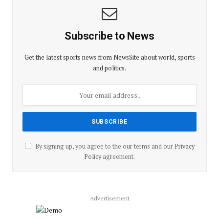
Subscribe to News
Get the latest sports news from NewsSite about world, sports
and politics.
By signing up, you agree to the our terms and our
Privacy
Policy
agreement.
Advertisement