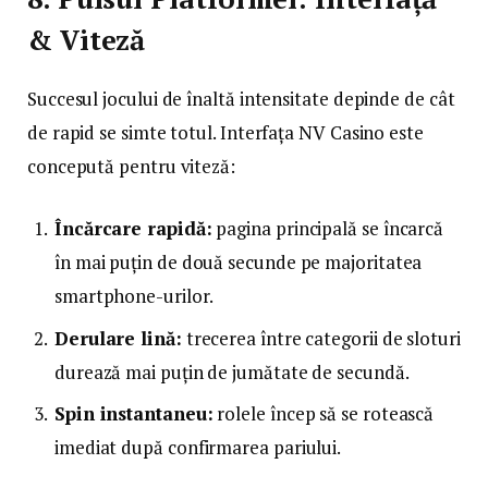
& Viteză
Succesul jocului de înaltă intensitate depinde de cât
de rapid se simte totul. Interfața NV Casino este
concepută pentru viteză:
Încărcare rapidă:
pagina principală se încarcă
în mai puțin de două secunde pe majoritatea
smartphone-urilor.
Derulare lină:
trecerea între categorii de sloturi
durează mai puțin de jumătate de secundă.
Spin instantaneu:
rolele încep să se rotească
imediat după confirmarea pariului.