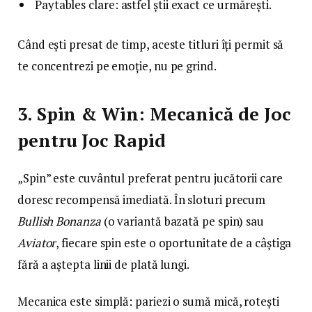
Paytables clare: astfel știi exact ce urmărești.
Când ești presat de timp, aceste titluri îți permit să
te concentrezi pe emoție, nu pe grind.
3. Spin & Win: Mecanică de Joc
pentru Joc Rapid
„Spin” este cuvântul preferat pentru jucătorii care
doresc recompensă imediată. În sloturi precum
Bullish Bonanza
(o variantă bazată pe spin) sau
Aviator
, fiecare spin este o oportunitate de a câștiga
fără a aștepta linii de plată lungi.
Mecanica este simplă: pariezi o sumă mică, rotești