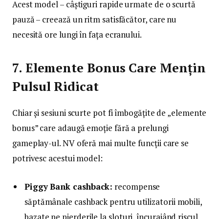
Acest model – câștiguri rapide urmate de o scurtă
pauză – creează un ritm satisfăcător, care nu
necesită ore lungi în fața ecranului.
7. Elemente Bonus Care Mențin
Pulsul Ridicat
Chiar și sesiuni scurte pot fi îmbogățite de „elemente
bonus” care adaugă emoție fără a prelungi
gameplay-ul. NV oferă mai multe funcții care se
potrivesc acestui model:
Piggy Bank cashback:
recompense
săptămânale cashback pentru utilizatorii mobili,
bazate pe pierderile la sloturi, încurajând riscul