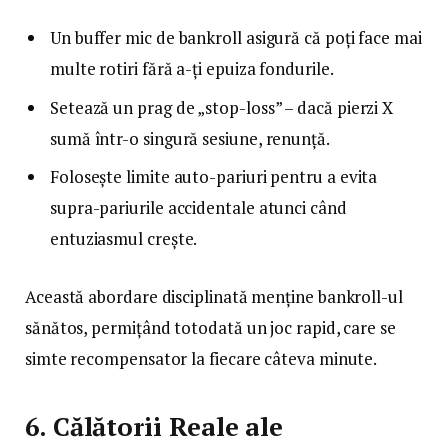
Un buffer mic de bankroll asigură că poți face mai
multe rotiri fără a-ți epuiza fondurile.
Setează un prag de „stop-loss” – dacă pierzi X
sumă într-o singură sesiune, renunță.
Folosește limite auto-pariuri pentru a evita
supra-pariurile accidentale atunci când
entuziasmul crește.
Această abordare disciplinată menține bankroll-ul
sănătos, permițând totodată un joc rapid, care se
simte recompensator la fiecare câteva minute.
6. Călătorii Reale ale