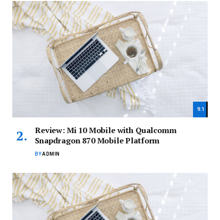
9.1
Review: Mi 10 Mobile with Qualcomm
Snapdragon 870 Mobile Platform
BY
ADMIN