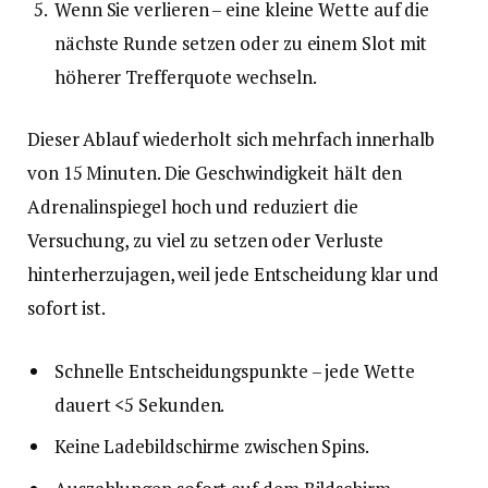
Wenn Sie verlieren – eine kleine Wette auf die
nächste Runde setzen oder zu einem Slot mit
höherer Trefferquote wechseln.
Dieser Ablauf wiederholt sich mehrfach innerhalb
von 15 Minuten. Die Geschwindigkeit hält den
Adrenalinspiegel hoch und reduziert die
Versuchung, zu viel zu setzen oder Verluste
hinterherzujagen, weil jede Entscheidung klar und
sofort ist.
Schnelle Entscheidungspunkte – jede Wette
dauert <5 Sekunden.
Keine Ladebildschirme zwischen Spins.