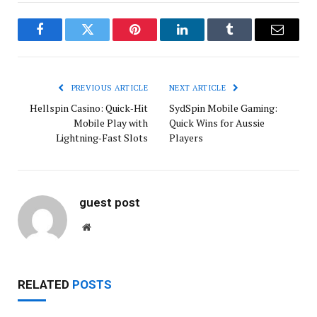
Facebook
Twitter
Pinterest
LinkedIn
Tumblr
Email
PREVIOUS ARTICLE
NEXT ARTICLE
Hellspin Casino: Quick‑Hit
SydSpin Mobile Gaming:
Mobile Play with
Quick Wins for Aussie
Lightning‑Fast Slots
Players
guest post
Website
RELATED
POSTS