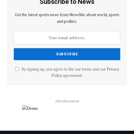
Subscribe to News
Get the latest sports news from NewsSite about world, sports
and politics.
By signing up, you agree to the our terms and our
Privacy
Policy
agreement.
Advertisement