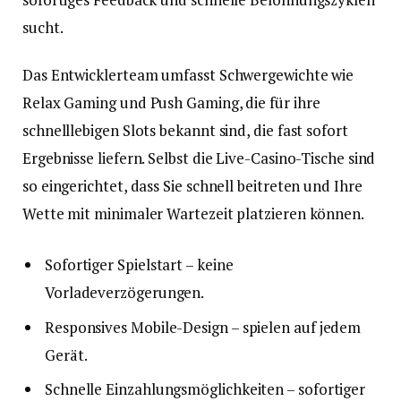
sucht.
Das Entwicklerteam umfasst Schwergewichte wie
Relax Gaming und Push Gaming, die für ihre
schnelllebigen Slots bekannt sind, die fast sofort
Ergebnisse liefern. Selbst die Live-Casino-Tische sind
so eingerichtet, dass Sie schnell beitreten und Ihre
Wette mit minimaler Wartezeit platzieren können.
Sofortiger Spielstart – keine
Vorladeverzögerungen.
Responsives Mobile-Design – spielen auf jedem
Gerät.
Schnelle Einzahlungsmöglichkeiten – sofortiger