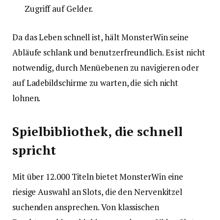
Zugriff auf Gelder.
Da das Leben schnell ist, hält MonsterWin seine
Abläufe schlank und benutzerfreundlich. Es ist nicht
notwendig, durch Menüebenen zu navigieren oder
auf Ladebildschirme zu warten, die sich nicht
lohnen.
Spielbibliothek, die schnell
spricht
Mit über 12.000 Titeln bietet MonsterWin eine
riesige Auswahl an Slots, die den Nervenkitzel
suchenden ansprechen. Von klassischen