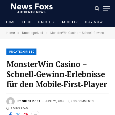
HOME
TECH
GADGETS
MOBILES
BUY NOW
»
»
Home
Uncategorized
MonsterWin Casino – Schnell‑Gewinn‑Erlebnisse für den Mobile‑First‑Player
UNCATEGORIZED
MonsterWin Casino –
Schnell‑Gewinn‑Erlebnisse
für den Mobile‑First‑Player
BY
GUEST POST
JUNE 26, 2026
NO COMMENTS
7 MINS READ