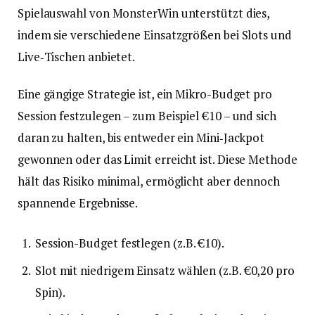
Spielauswahl von MonsterWin unterstützt dies,
indem sie verschiedene Einsatzgrößen bei Slots und
Live‑Tischen anbietet.
Eine gängige Strategie ist, ein Mikro-Budget pro
Session festzulegen – zum Beispiel €10 – und sich
daran zu halten, bis entweder ein Mini‑Jackpot
gewonnen oder das Limit erreicht ist. Diese Methode
hält das Risiko minimal, ermöglicht aber dennoch
spannende Ergebnisse.
Session-Budget festlegen (z.B. €10).
Slot mit niedrigem Einsatz wählen (z.B. €0,20 pro
Spin).