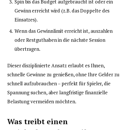
Spin bis das Budget aufgebraucht ist oder ein
Gewinn erreicht wird (z.B. das Doppelte des
Einsatzes).
Wenn das Gewinnlimit erreicht ist, auszahlen
oder Restguthaben in die nächste Session
übertragen.
Dieser disziplinierte Ansatz erlaubt es Ihnen,
schnelle Gewinne zu genießen, ohne Ihre Gelder zu
schnell aufzubrauchen – perfekt für Spieler, die
Spannung suchen, aber langfristige finanzielle
Belastung vermeiden möchten.
Was treibt einen