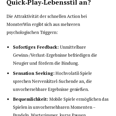
Quick‑Play‑Lebensstil an?
Die Attraktivität der schnellen Action bei
MonsterWin ergibt sich aus mehreren
psychologischen Triggern:
Sofortiges Feedback:
Unmittelbare
Gewinn‑/Verlust‑Ergebnisse befriedigen die
Neugier und fördern die Bindung.
Sensation Seeking:
Hochvolatil‑Spiele
sprechen Nervenkitzel‑Suchende an, die
unvorhersehbare Ergebnisse genießen.
Bequemlichkeit:
Mobile Spiele ermöglichen das
Spielen in unvorhersehbaren Momenten –
Pendeln, Wartezimmer, kurze Pausen.