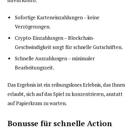
ihrem Konto.
Sofortige Karteneinzahlungen – keine
Verzögerungen.
Crypto-Einzahlungen – Blockchain-
Geschwindigkeit sorgt für schnelle Gutschriften.
Schnelle Auszahlungen – minimaler
Bearbeitungszeit.
Das Ergebnis ist ein reibungsloses Erlebnis, das Ihnen
erlaubt, sich auf das Spiel zu konzentrieren, anstatt
auf Papierkram zu warten.
Bonusse für schnelle Action