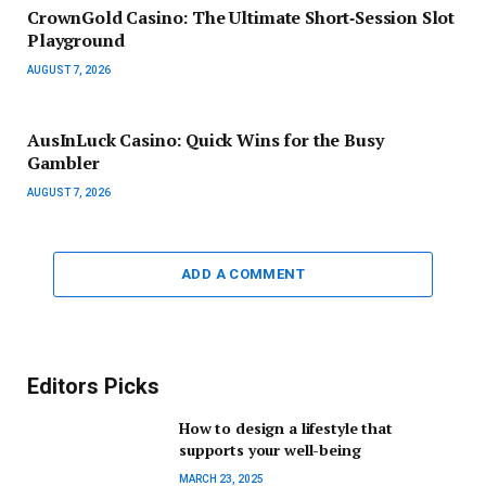
CrownGold Casino: The Ultimate Short‑Session Slot
Playground
AUGUST 7, 2026
AusInLuck Casino: Quick Wins for the Busy
Gambler
AUGUST 7, 2026
ADD A COMMENT
Editors Picks
How to design a lifestyle that
supports your well-being
MARCH 23, 2025