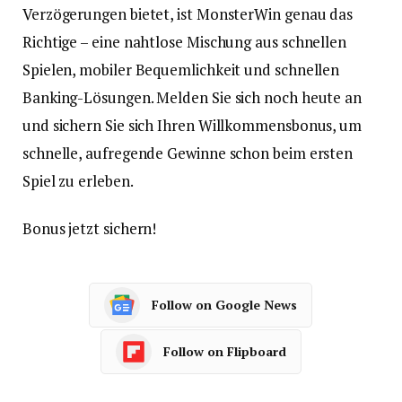
Verzögerungen bietet, ist MonsterWin genau das
Richtige – eine nahtlose Mischung aus schnellen
Spielen, mobiler Bequemlichkeit und schnellen
Banking-Lösungen. Melden Sie sich noch heute an
und sichern Sie sich Ihren Willkommensbonus, um
schnelle, aufregende Gewinne schon beim ersten
Spiel zu erleben.
Bonus jetzt sichern!
Follow on Google News
Follow on Flipboard