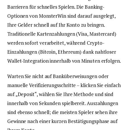
Barrieren für schnelles Spielen. Die Banking-
Optionen von MonsterWin sind darauf ausgelegt,
Ihre Gelder schnell auf Ihr Konto zu bringen.
Traditionelle Kartenzahlungen (Visa, Mastercard)
werden sofort verarbeitet, während Crypto-
Einzahlungen (Bitcoin, Ethereum) dank nahtloser
Wallet-Integration innerhalb von Minuten erfolgen.
Warten Sie nicht auf Banküberweisungen oder
manuelle Verifizierungsschritte – klicken Sie einfach
auf „Deposit“, wählen Sie Ihre Methode und sind
innerhalb von Sekunden spielbereit. Auszahlungen
sind ebenso schnell; die meisten Spieler sehen ihre
Gewinne nach einer kurzen Bestätigungsphase auf