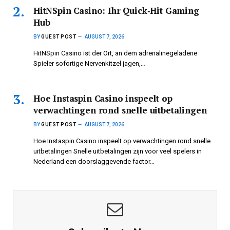
HitNSpin Casino: Ihr Quick‑Hit Gaming
Hub
BY
GUEST POST
AUGUST 7, 2026
HitNSpin Casino ist der Ort, an dem adrenalinegeladene
Spieler sofortige Nervenkitzel jagen,…
Hoe Instaspin Casino inspeelt op
verwachtingen rond snelle uitbetalingen
BY
GUEST POST
AUGUST 7, 2026
Hoe Instaspin Casino inspeelt op verwachtingen rond snelle
uitbetalingen Snelle uitbetalingen zijn voor veel spelers in
Nederland een doorslaggevende factor…