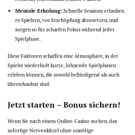
Mentale Erholung:
Schnelle Sessions erlauben
es Spielern, vor Erschöpfung abzusetzen, und
sorgen so für scharfen Fokus während jeder
Spielphase.
Diese Faktoren schaffen eine Atmosphäre, in der
Spieler wiederholt kurze, lohnende Spielphasen
erleben können, die sowohl befriedigend als auch
überschaubar sind.
Jetzt starten – Bonus sichern!
Wenn Sie nach einem Online-Casino suchen, das
sofortige Nervenkitzel ohne unnötige