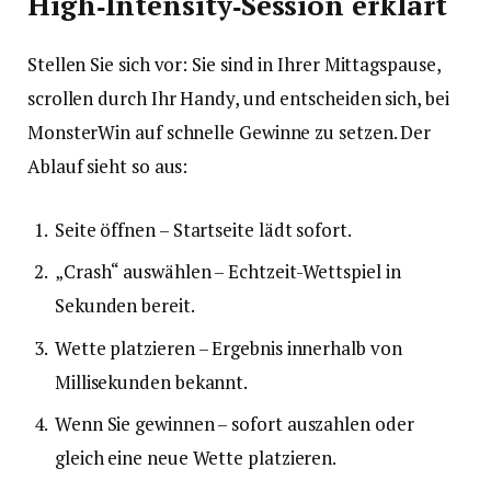
High‑Intensity‑Session erklärt
Stellen Sie sich vor: Sie sind in Ihrer Mittagspause,
scrollen durch Ihr Handy, und entscheiden sich, bei
MonsterWin auf schnelle Gewinne zu setzen. Der
Ablauf sieht so aus:
Seite öffnen – Startseite lädt sofort.
„Crash“ auswählen – Echtzeit-Wettspiel in
Sekunden bereit.
Wette platzieren – Ergebnis innerhalb von
Millisekunden bekannt.
Wenn Sie gewinnen – sofort auszahlen oder
gleich eine neue Wette platzieren.