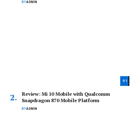
BY
ADMIN
9.1
Review: Mi 10 Mobile with Qualcomm
Snapdragon 870 Mobile Platform
BY
ADMIN