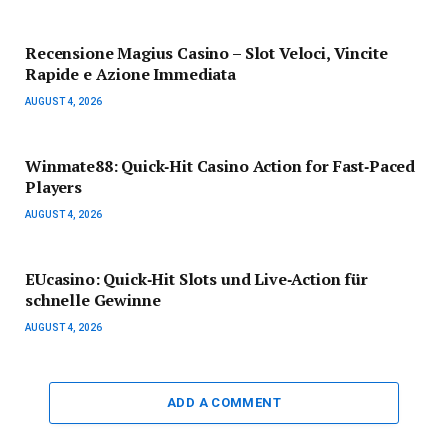
Recensione Magius Casino – Slot Veloci, Vincite
Rapide e Azione Immediata
AUGUST 4, 2026
Winmate88: Quick‑Hit Casino Action for Fast‑Paced
Players
AUGUST 4, 2026
EUcasino: Quick‑Hit Slots und Live‑Action für
schnelle Gewinne
AUGUST 4, 2026
ADD A COMMENT