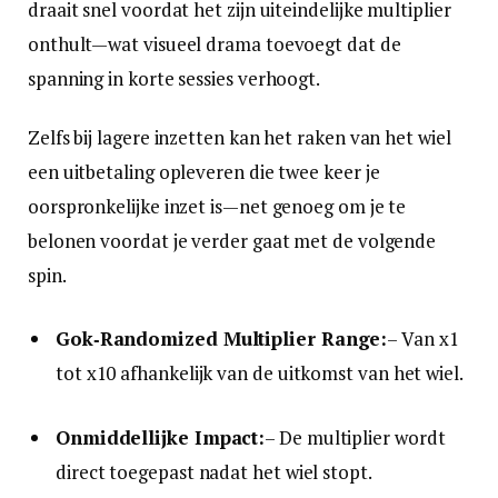
draait snel voordat het zijn uiteindelijke multiplier
onthult—wat visueel drama toevoegt dat de
spanning in korte sessies verhoogt.
Zelfs bij lagere inzetten kan het raken van het wiel
een uitbetaling opleveren die twee keer je
oorspronkelijke inzet is—net genoeg om je te
belonen voordat je verder gaat met de volgende
spin.
Gok‑Randomized Multiplier Range:
– Van x1
tot x10 afhankelijk van de uitkomst van het wiel.
Onmiddellijke Impact:
– De multiplier wordt
direct toegepast nadat het wiel stopt.