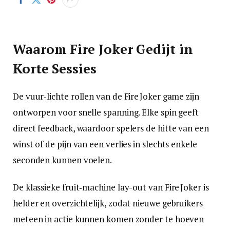
Waarom Fire Joker Gedijt in
Korte Sessies
De vuur‑lichte rollen van de Fire Joker game zijn
ontworpen voor snelle spanning. Elke spin geeft
direct feedback, waardoor spelers de hitte van een
winst of de pijn van een verlies in slechts enkele
seconden kunnen voelen.
De klassieke fruit‑machine lay-out van Fire Joker is
helder en overzichtelijk, zodat nieuwe gebruikers
meteen in actie kunnen komen zonder te hoeven