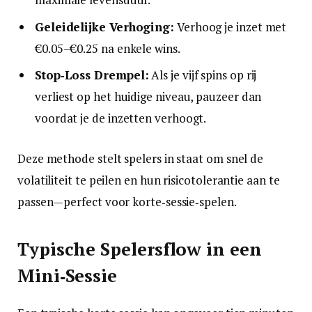
Geleidelijke Verhoging:
Verhoog je inzet met
€0.05–€0.25 na enkele wins.
Stop‑Loss Drempel:
Als je vijf spins op rij
verliest op het huidige niveau, pauzeer dan
voordat je de inzetten verhoogt.
Deze methode stelt spelers in staat om snel de
volatiliteit te peilen en hun risicotolerantie aan te
passen—perfect voor korte‑sessie‑spelen.
Typische Spelersflow in een
Mini‑Sessie