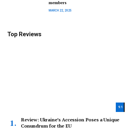
members
MARCH 22, 2025
Top Reviews
9.1
Review: Ukraine’s Accession Poses a Unique
Conundrum for the EU