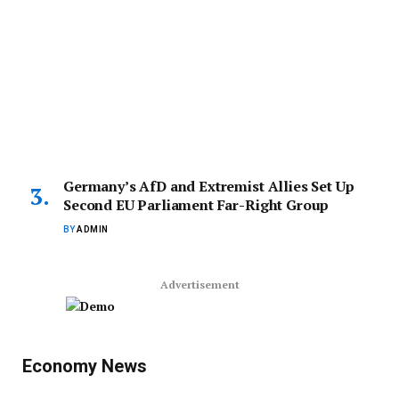
Germany’s AfD and Extremist Allies Set Up
Second EU Parliament Far-Right Group
BY
ADMIN
Advertisement
Economy News