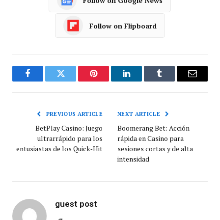
Follow on Google News
Follow on Flipboard
Facebook
Twitter
Pinterest
LinkedIn
Tumblr
Email
PREVIOUS ARTICLE
NEXT ARTICLE
BetPlay Casino: Juego
Boomerang Bet: Acción
ultrarrápido para los
rápida en Casino para
entusiastas de los Quick‑Hit
sesiones cortas y de alta
intensidad
guest post