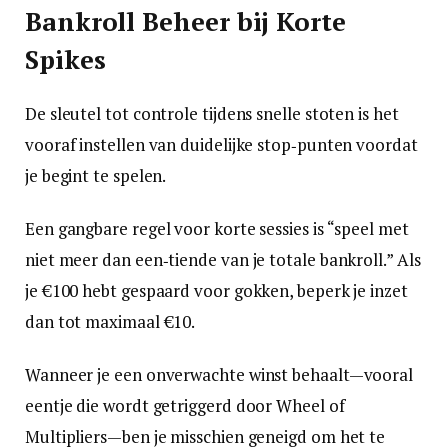
Bankroll Beheer bij Korte
Spikes
De sleutel tot controle tijdens snelle stoten is het
vooraf instellen van duidelijke stop‑punten voordat
je begint te spelen.
Een gangbare regel voor korte sessies is “speel met
niet meer dan een‑tiende van je totale bankroll.” Als
je €100 hebt gespaard voor gokken, beperk je inzet
dan tot maximaal €10.
Wanneer je een onverwachte winst behaalt—vooral
eentje die wordt getriggerd door Wheel of
Multipliers—ben je misschien geneigd om het te