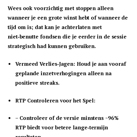
Wees ook voorzichtig met stoppen alleen
wanneer je een grote winst hebt of wanneer de
tijd om is; dat kan je achterlaten met
niet‑benutte fondsen die je eerder in de sessie
strategisch had kunnen gebruiken.
Vermeed Verlies‑Jagen:
Houd je aan vooraf
geplande inzetverhogingen alleen na
positieve streaks.
RTP Controleren voor het Spel:
– Controleer of de versie minstens ~96%
RTP biedt voor betere lange‑termijn
resultaten.