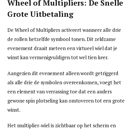
Wheel of Multipliers: De Snelle
Grote Uitbetaling
De Wheel of Multipliers activeert wanneer alle drie
de rollen hetzelfde symbool tonen. Dit zeldzame
evenement draait meteen een virtueel wiel dat je
winst kan vermenigvuldigen tot wel tien keer.
Aangezien dit evenement alleen wordt getriggerd
als alle drie de symbolen overeenkomen, voegt het
een element van verrassing toe dat een anders
gewone spin plotseling kan omtoveren tot een grote
winst.
Het multiplier‑wiel is zichtbaar op het scherm en