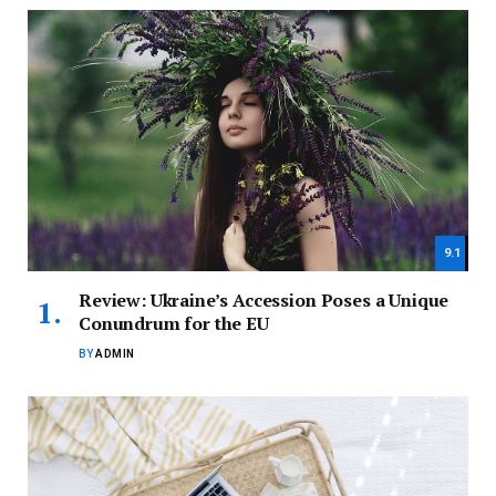
9.1
Review: Ukraine’s Accession Poses a Unique
Conundrum for the EU
BY
ADMIN