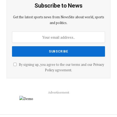
Subscribe to News
Get the latest sports news from NewsSite about world, sports
and politics.
By signing up, you agree to the our terms and our
Privacy
Policy
agreement.
Advertisement