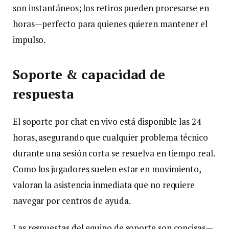
son instantáneos; los retiros pueden procesarse en
horas—perfecto para quienes quieren mantener el
impulso.
Soporte & capacidad de
respuesta
El soporte por chat en vivo está disponible las 24
horas, asegurando que cualquier problema técnico
durante una sesión corta se resuelva en tiempo real.
Como los jugadores suelen estar en movimiento,
valoran la asistencia inmediata que no requiere
navegar por centros de ayuda.
Las respuestas del equipo de soporte son concisas—