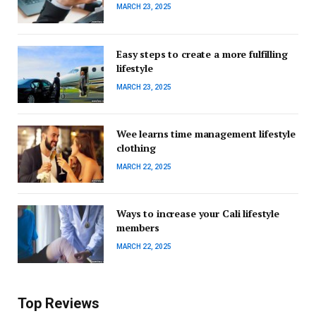
MARCH 23, 2025
Easy steps to create a more fulfilling
lifestyle
MARCH 23, 2025
Wee learns time management lifestyle
clothing
MARCH 22, 2025
Ways to increase your Cali lifestyle
members
MARCH 22, 2025
Top Reviews