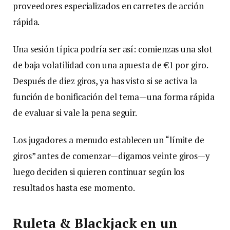
proveedores especializados en carretes de acción
rápida.
Una sesión típica podría ser así: comienzas una slot
de baja volatilidad con una apuesta de €1 por giro.
Después de diez giros, ya has visto si se activa la
función de bonificación del tema—una forma rápida
de evaluar si vale la pena seguir.
Los jugadores a menudo establecen un “límite de
giros” antes de comenzar—digamos veinte giros—y
luego deciden si quieren continuar según los
resultados hasta ese momento.
Ruleta & Blackjack en un