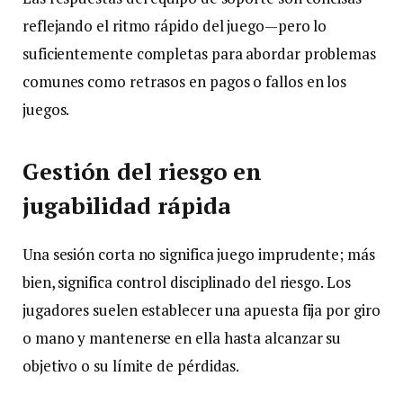
reflejando el ritmo rápido del juego—pero lo
suficientemente completas para abordar problemas
comunes como retrasos en pagos o fallos en los
juegos.
Gestión del riesgo en
jugabilidad rápida
Una sesión corta no significa juego imprudente; más
bien, significa control disciplinado del riesgo. Los
jugadores suelen establecer una apuesta fija por giro
o mano y mantenerse en ella hasta alcanzar su
objetivo o su límite de pérdidas.