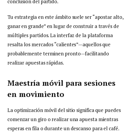
conclusión del partido.
Tu estrategia en este ámbito suele ser “apostar alto,
ganar en grande” en lugar de construir a través de
múltiples partidos. La interfaz de la plataforma
resalta los mercados “calientes”—aquellos que
probablemente terminen pronto—facilitando
realizar apuestas rápidas.
Maestría móvil para sesiones
en movimiento
La optimización móvil del sitio significa que puedes
comenzar un giro o realizar una apuesta mientras
esperas en fila o durante un descanso para el café.