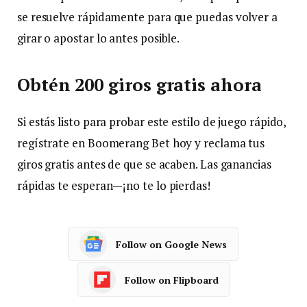
se resuelve rápidamente para que puedas volver a
girar o apostar lo antes posible.
Obtén 200 giros gratis ahora
Si estás listo para probar este estilo de juego rápido,
regístrate en Boomerang Bet hoy y reclama tus
giros gratis antes de que se acaben. Las ganancias
rápidas te esperan—¡no te lo pierdas!
Follow on Google News
Follow on Flipboard