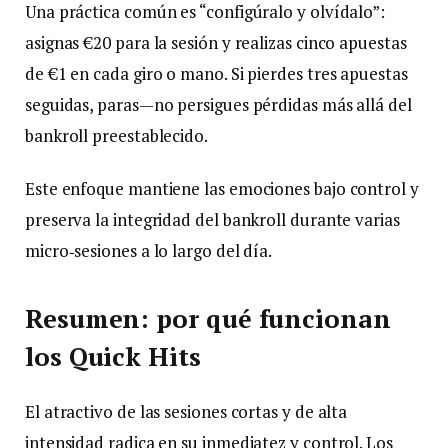
Una práctica común es “configúralo y olvídalo”:
asignas €20 para la sesión y realizas cinco apuestas
de €1 en cada giro o mano. Si pierdes tres apuestas
seguidas, paras—no persigues pérdidas más allá del
bankroll preestablecido.
Este enfoque mantiene las emociones bajo control y
preserva la integridad del bankroll durante varias
micro‑sesiones a lo largo del día.
Resumen: por qué funcionan
los Quick Hits
El atractivo de las sesiones cortas y de alta
intensidad radica en su inmediatez y control. Los