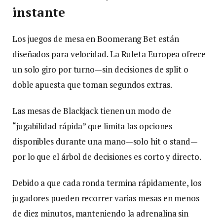
instante
Los juegos de mesa en Boomerang Bet están
diseñados para velocidad. La Ruleta Europea ofrece
un solo giro por turno—sin decisiones de split o
doble apuesta que toman segundos extras.
Las mesas de Blackjack tienen un modo de
“jugabilidad rápida” que limita las opciones
disponibles durante una mano—solo hit o stand—
por lo que el árbol de decisiones es corto y directo.
Debido a que cada ronda termina rápidamente, los
jugadores pueden recorrer varias mesas en menos
de diez minutos, manteniendo la adrenalina sin