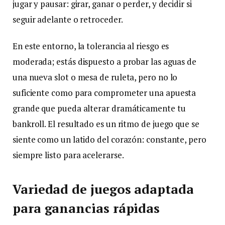
jugar y pausar: girar, ganar o perder, y decidir si
seguir adelante o retroceder.
En este entorno, la tolerancia al riesgo es
moderada; estás dispuesto a probar las aguas de
una nueva slot o mesa de ruleta, pero no lo
suficiente como para comprometer una apuesta
grande que pueda alterar dramáticamente tu
bankroll. El resultado es un ritmo de juego que se
siente como un latido del corazón: constante, pero
siempre listo para acelerarse.
Variedad de juegos adaptada
para ganancias rápidas