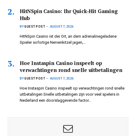
HitNSpin Casino: Ihr Quick‑Hit Gaming
Hub
BY
GUEST POST
AUGUST 7, 2026
HitNSpin Casino ist der Ort, an dem adrenalinegeladene
Spieler sofortige Nervenkitzel jagen,…
Hoe Instaspin Casino inspeelt op
verwachtingen rond snelle uitbetalingen
BY
GUEST POST
AUGUST 7, 2026
Hoe Instaspin Casino inspeelt op verwachtingen rond snelle
uitbetalingen Snelle uitbetalingen zijn voor veel spelers in
Nederland een doorslaggevende factor…