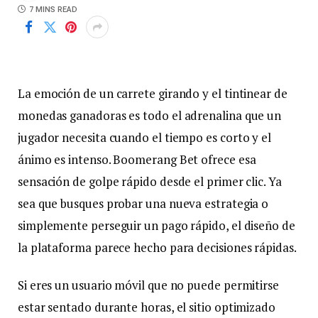
7 MINS READ
La emoción de un carrete girando y el tintinear de
monedas ganadoras es todo el adrenalina que un
jugador necesita cuando el tiempo es corto y el
ánimo es intenso. Boomerang Bet ofrece esa
sensación de golpe rápido desde el primer clic. Ya
sea que busques probar una nueva estrategia o
simplemente perseguir un pago rápido, el diseño de
la plataforma parece hecho para decisiones rápidas.
Si eres un usuario móvil que no puede permitirse
estar sentado durante horas, el sitio optimizado