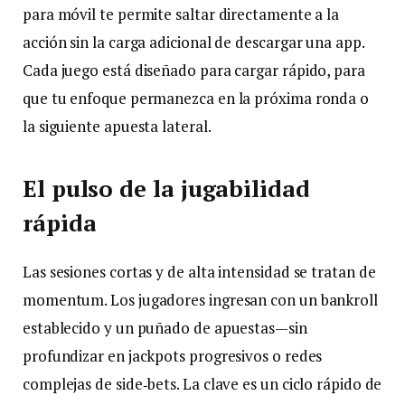
para móvil te permite saltar directamente a la
acción sin la carga adicional de descargar una app.
Cada juego está diseñado para cargar rápido, para
que tu enfoque permanezca en la próxima ronda o
la siguiente apuesta lateral.
El pulso de la jugabilidad
rápida
Las sesiones cortas y de alta intensidad se tratan de
momentum. Los jugadores ingresan con un bankroll
establecido y un puñado de apuestas—sin
profundizar en jackpots progresivos o redes
complejas de side‑bets. La clave es un ciclo rápido de