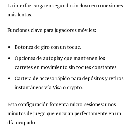
La interfaz carga en segundos incluso en conexiones
más lentas.
Funciones clave para jugadores móviles:
Botones de giro con un toque.
Opciones de autoplay que mantienen los
carretes en movimiento sin toques constantes.
Cartera de acceso rápido para depósitos y retiros
instantáneos vía Visa o crypto.
Esta configuración fomenta micro‑sesiones: unos
minutos de juego que encajan perfectamente en un
día ocupado.