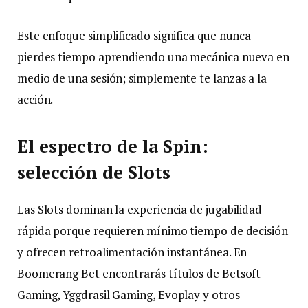
Este enfoque simplificado significa que nunca
pierdes tiempo aprendiendo una mecánica nueva en
medio de una sesión; simplemente te lanzas a la
acción.
El espectro de la Spin:
selección de Slots
Las Slots dominan la experiencia de jugabilidad
rápida porque requieren mínimo tiempo de decisión
y ofrecen retroalimentación instantánea. En
Boomerang Bet encontrarás títulos de Betsoft
Gaming, Yggdrasil Gaming, Evoplay y otros