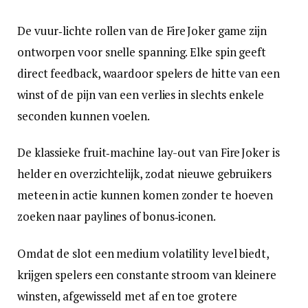
De vuur‑lichte rollen van de Fire Joker game zijn
ontworpen voor snelle spanning. Elke spin geeft
direct feedback, waardoor spelers de hitte van een
winst of de pijn van een verlies in slechts enkele
seconden kunnen voelen.
De klassieke fruit‑machine lay-out van Fire Joker is
helder en overzichtelijk, zodat nieuwe gebruikers
meteen in actie kunnen komen zonder te hoeven
zoeken naar paylines of bonus‑iconen.
Omdat de slot een medium volatility level biedt,
krijgen spelers een constante stroom van kleinere
winsten, afgewisseld met af en toe grotere