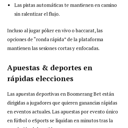
Las pistas automáticas te mantienen en camino
sin ralentizar el flujo.
Incluso al jugar póker en vivo o baccarat, las
opciones de “ronda rápida” de la plataforma
mantienen las sesiones cortas y enfocadas.
Apuestas & deportes en
rápidas elecciones
Las apuestas deportivas en Boomerang Bet están
dirigidas a jugadores que quieren ganancias rápidas
en eventos actuales. Las apuestas por evento único
en fútbol o eSports se liquidan en minutos tras la