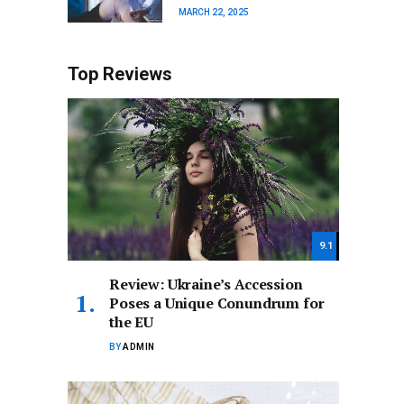
MARCH 22, 2025
Top Reviews
9.1
Review: Ukraine’s Accession
Poses a Unique Conundrum for
the EU
BY
ADMIN