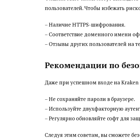
пользователей. Чтобы избежать риско
– Наличие HTTPS-шифрования.
– Соответствие доменного имени о
– Отзывы других пользователей на т
Рекомендации по без
Даже при успешном входе на Kraken
– Не сохраняйте пароли в браузере.
– Используйте двухфакторную ауте
– Регулярно обновляйте софт для за
Следуя этим советам, вы сможете б