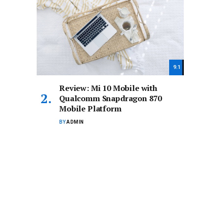
9.1
Review: Mi 10 Mobile with
Qualcomm Snapdragon 870
Mobile Platform
BY
ADMIN