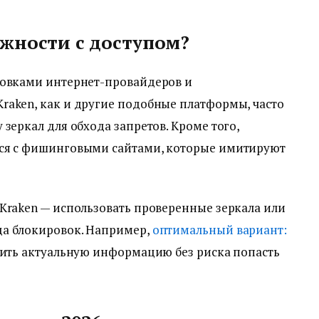
жности с доступом?
ровками интернет-провайдеров и
raken, как и другие подобные платформы, часто
зеркал для обхода запретов. Кроме того,
тся с фишинговыми сайтами, которые имитируют
Kraken — использовать проверенные зеркала или
да блокировок. Например,
оптимальный вариант:
ить актуальную информацию без риска попасть