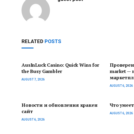
RELATED
POSTS
AusInLuck Casino: Quick Wins for
Проверен
the Busy Gambler
market —
маркетпл
AUGUST 7, 2026
AUGUST 6, 2026
Новости и обновления кракен
Что умеет
сайт
AUGUST 6, 2026
AUGUST 6, 2026