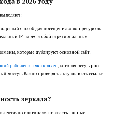
ода в 2026 году
 выделяют:
ндартный способ для посещения .onion-ресурсов.
реальный IP-адрес и обойти региональные
 домены, которые дублируют основной сайт.
щий рабочая ссылка кракен
, которая регулярно
ный доступ. Важно проверять актуальность ссылки
ность зеркала?
идентично оригиналу, но красть данные