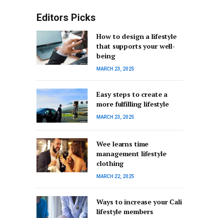
Editors Picks
How to design a lifestyle
that supports your well-
being
MARCH 23, 2025
Easy steps to create a
more fulfilling lifestyle
MARCH 23, 2025
Wee learns time
management lifestyle
clothing
MARCH 22, 2025
Ways to increase your Cali
lifestyle members