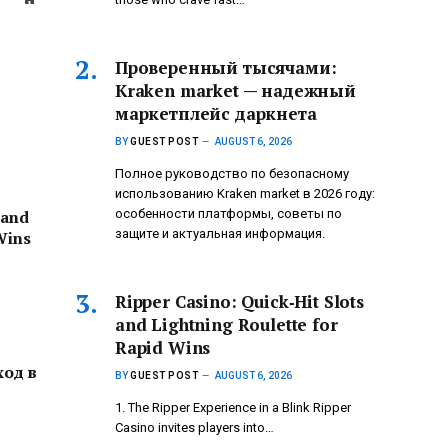
Проверенный тысячами:
Kraken market — надежный
маркетплейс даркнета
BY
GUEST POST
AUGUST 6, 2026
Полное руководство по безопасному
использованию Kraken market в 2026 году:
 and
особенности платформы, советы по
защите и актуальная информация.
Wins
Ripper Casino: Quick‑Hit Slots
and Lightning Roulette for
Rapid Wins
ход в
BY
GUEST POST
AUGUST 6, 2026
1. The Ripper Experience in a Blink Ripper
Casino invites players into…