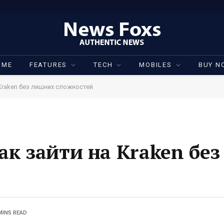
OME
FEATURES
TECH
MOBILES
BUY N
Kraken без лишних сложностей
ак зайти на Kraken бе
MINS READ