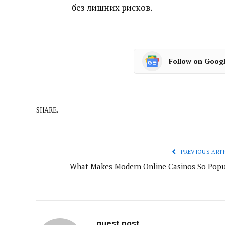
без лишних рисков.
Follow on Goog
SHARE.
PREVIOUS ARTI
What Makes Modern Online Casinos So Popu
guest post