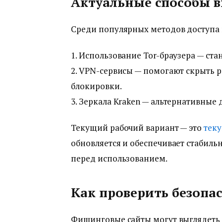
Актуальные способы вх
Среди популярных методов доступа
1. Использование Tor-браузера — ста
2. VPN-сервисы — помогают скрыть 
блокировки.
3. Зеркала Kraken — альтернативные
Текущий рабочий вариант — это
теку
обновляется и обеспечивает стабиль
перед использованием.
Как проверить безопас
Фишинговые сайты могут выглядеть 