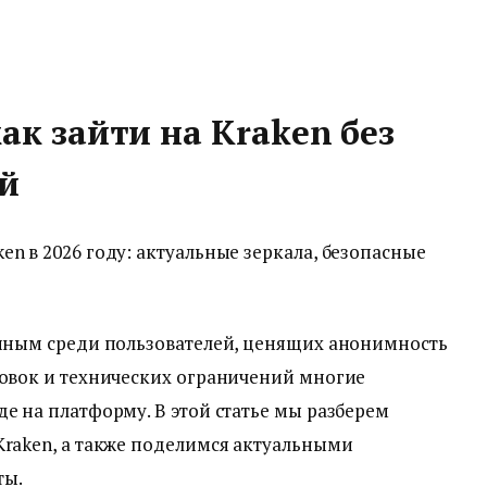
ак зайти на Kraken без
й
en в 2026 году: актуальные зеркала, безопасные
анным среди пользователей, ценящих анонимность
ровок и технических ограничений многие
де на платформу. В этой статье мы разберем
Kraken, а также поделимся актуальными
ты.