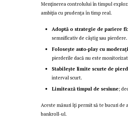
Menținerea controlului în timpul explozii
ambiția cu prudența în timp real.
Adoptă o strategie de pariere fi
semnificativ de câștig sau pierdere.
Folosește auto‑play cu moderaț
pierderile dacă nu este monitorizat
Stabilește limite scurte de pier
interval scurt.
Limitează timpul de sesiune
; de
Aceste măsuri îți permit să te bucuri de 
bankroll-ul.