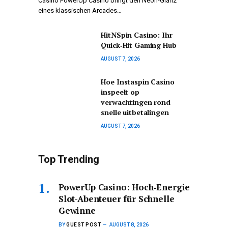
Casino PowerUp Casino bringt den Neon-Glanz
eines klassischen Arcades…
HitNSpin Casino: Ihr
Quick‑Hit Gaming Hub
AUGUST 7, 2026
Hoe Instaspin Casino
inspeelt op
verwachtingen rond
snelle uitbetalingen
AUGUST 7, 2026
Top Trending
PowerUp Casino: Hoch‑Energie
Slot-Abenteuer für Schnelle
Gewinne
BY
GUEST POST
AUGUST 8, 2026