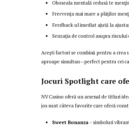
Oboseala mentală redusă te menține 
Frecvența mai mare a plăților menț
Feedback-ul imediat ajută la ajustar
Senzația de control asupra riscului 
Acești factori se combină pentru a crea 
aproape simultan—perfect pentru cei car
Jocuri Spotlight care ofe
NV Casino oferă un arsenal de titluri ide
jos sunt câteva favorite care oferă consta
Sweet Bonanza
– simboluri vibrant