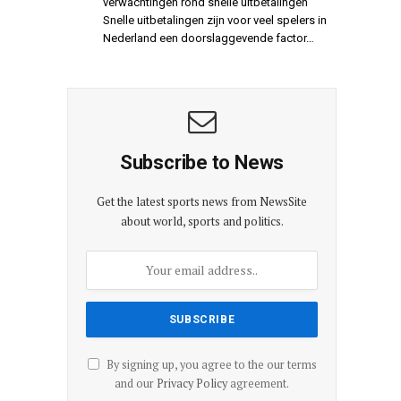
verwachtingen rond snelle uitbetalingen
Snelle uitbetalingen zijn voor veel spelers in
Nederland een doorslaggevende factor…
Subscribe to News
Get the latest sports news from NewsSite
about world, sports and politics.
By signing up, you agree to the our terms
and our
Privacy Policy
agreement.