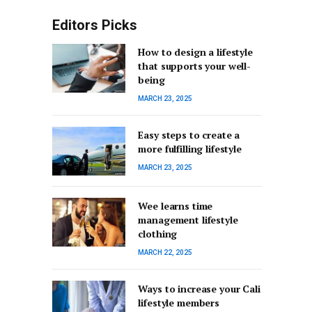
Editors Picks
How to design a lifestyle
that supports your well-
being
MARCH 23, 2025
Easy steps to create a
more fulfilling lifestyle
MARCH 23, 2025
Wee learns time
management lifestyle
clothing
MARCH 22, 2025
Ways to increase your Cali
lifestyle members