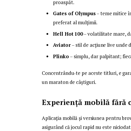
proaspăt.
Gates of Olympus
– teme mitice î
preferat al mulțimii.
Hell Hot 100
– volatilitate mare, d
Aviator
– stil de acțiune live unde d
Plinko
– simplu, dar palpitant; fie
Concentrându‑te pe aceste titluri, e gar
un maraton de câștiguri.
Experiență mobilă fără 
Aplicația mobilă și versiunea pentru brow
asigurând că jocul rapid nu este nicioda