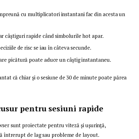
mpreună cu multiplicatori instantani fac din acesta un
ar câștiguri rapide când simbolurile hot apar.
eciziile de risc se iau în câteva secunde.
care picătură poate aduce un câștig instantaneu.
antat că chiar și o sesiune de 30 de minute poate părea
cusur pentru sesiuni rapide
ser sunt proiectate pentru viteză și ușurință,
tă întrerupt de lag sau probleme de layout.