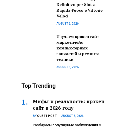
Definitivo per Slot a
Rapida-Fuoco e Vittorie
Veloci
AUGUST 6, 2026
Изучаем кракен сайт:
маркетплейс
компьютерных
запчастей и ремонта
техники
AUGUST 6, 2026
Top Trending
Мифы и реальность: кракен
сайт в 2026 году
BY
GUEST POST
AUGUST 6, 2026
Разбираем популярные заблуждения о