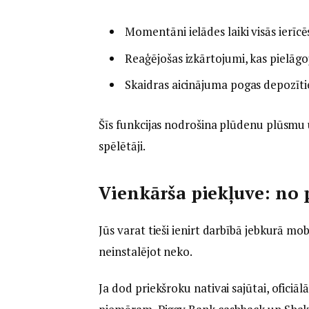
Momentāni ielādes laiki visās ierīcē
Reaģējošas izkārtojumi, kas pielāgo
Skaidras aicinājuma pogas depozīt
Šīs funkcijas nodrošina plūdenu plūsmu u
spēlētāji.
Vienkārša piekļuve: no 
Jūs varat tieši ienirt darbībā jebkurā 
neinstalējot neko.
Ja dod priekšroku nativai sajūtai, oficiā