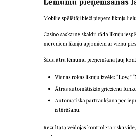
Lēmumu pieņemšanas lai
Mobilie spēlētāji bieži pieņem likmju l
Casino saskarne skaidri rāda likmju iesp
mēreniem likmju apjomiem ar vienu pies
Šāda ātra lēmumu pieņemšana ļauj kontrol
Vienas rokas likmju izvēle: “Low,” 
Ātras automātiskās griezienu funkci
Automātiska pārtraukšana pēc iepri
iztērēšanu.
Rezultātā veidojas kontrolēta riska vide,