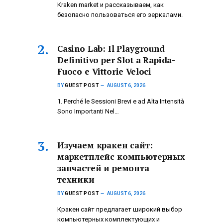
Kraken market и рассказываем, как
безопасно пользоваться его зеркалами.
Casino Lab: Il Playground
Definitivo per Slot a Rapida-
Fuoco e Vittorie Veloci
BY
GUEST POST
AUGUST 6, 2026
1. Perché le Sessioni Brevi e ad Alta Intensità
Sono Importanti Nel…
Изучаем кракен сайт:
маркетплейс компьютерных
запчастей и ремонта
техники
BY
GUEST POST
AUGUST 6, 2026
Кракен сайт предлагает широкий выбор
компьютерных комплектующих и