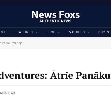
OME
FEATURES
TECH
MOBILES
BUY N
ie Panākumi ceļā
dventures: Ātrie Panāku
 MINS READ