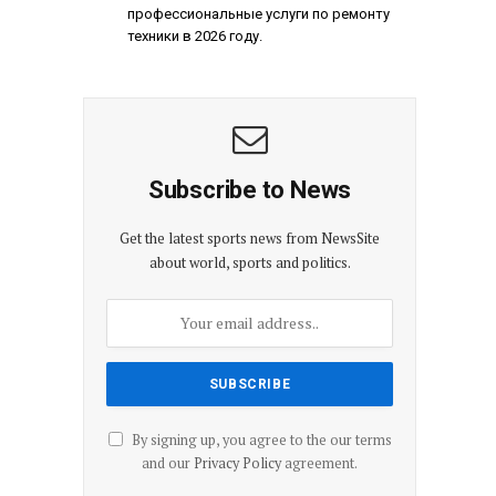
профессиональные услуги по ремонту
техники в 2026 году.
Subscribe to News
Get the latest sports news from NewsSite
about world, sports and politics.
By signing up, you agree to the our terms
and our
Privacy Policy
agreement.