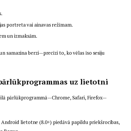
s.
jas portreta vai ainavas režīmam.
iem un izmaksām.
n samazina berzi—precīzi to, ko vēlas īso sesiju
pārlūkprogrammas uz lietotni
mobilā pārlūkprogrammā—Chrome, Safari, Firefox—
lā Android lietotne (8.0+) piedāvā papildu priekšrocības,