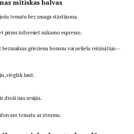
as mītiskas balvas
ujošu tematu bez smaga stāstījuma.
siet pirms izdzersiet nākamo espresso.
t bezmaksas griezienu bonusu vai nelielu reizinātāju—
, vieglāk lasīt.
 droši īsās sesijās.
īdzsvaro tematu ar ātrumu.