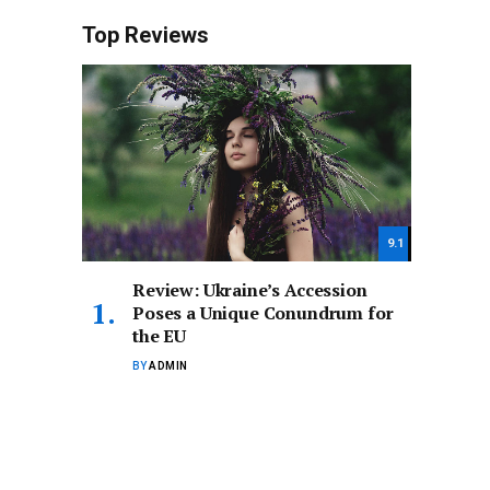
Top Reviews
9.1
Review: Ukraine’s Accession
Poses a Unique Conundrum for
the EU
BY
ADMIN