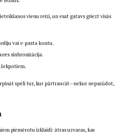
e Bonus.
eteikšanos vienu reizi, un esat gatavs griezt visās
ediju vai e-pasta kontu.
res sinhronizācija.
džekpotiem.
urpināt spēli tur, kur pārtraucāt—nekur nepazūdot,
m
ņiem piemērotu izklaidi: ātras uzvaras, kas