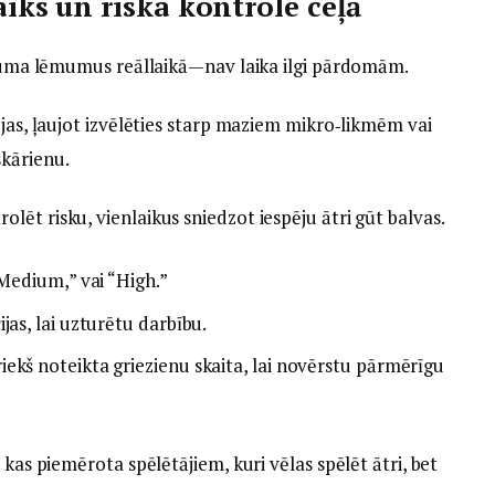
ks un riska kontrole ceļā
ieluma lēmumus reāllaikā—nav laika ilgi pārdomām.
ējas, ļaujot izvēlēties starp maziem mikro‑likmēm vai
kārienu.
ēt risku, vienlaikus sniedzot iespēju ātri gūt balvas.
“Medium,” vai “High.”
jas, lai uzturētu darbību.
ekš noteikta griezienu skaita, lai novērstu pārmērīgu
 kas piemērota spēlētājiem, kuri vēlas spēlēt ātri, bet