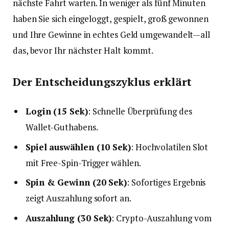
nächste Fahrt warten. In weniger als fünf Minuten
haben Sie sich eingeloggt, gespielt, groß gewonnen
und Ihre Gewinne in echtes Geld umgewandelt—all
das, bevor Ihr nächster Halt kommt.
Der Entscheidungszyklus erklärt
Login (15 Sek)
: Schnelle Überprüfung des
Wallet-Guthabens.
Spiel auswählen (10 Sek)
: Hochvolatilen Slot
mit Free-Spin-Trigger wählen.
Spin & Gewinn (20 Sek)
: Sofortiges Ergebnis
zeigt Auszahlung sofort an.
Auszahlung (30 Sek)
: Crypto-Auszahlung vom