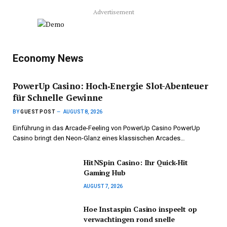
Advertisement
Economy News
PowerUp Casino: Hoch‑Energie Slot-Abenteuer
für Schnelle Gewinne
BY
GUEST POST
AUGUST 8, 2026
Einführung in das Arcade-Feeling von PowerUp Casino PowerUp
Casino bringt den Neon-Glanz eines klassischen Arcades…
HitNSpin Casino: Ihr Quick‑Hit
Gaming Hub
AUGUST 7, 2026
Hoe Instaspin Casino inspeelt op
verwachtingen rond snelle