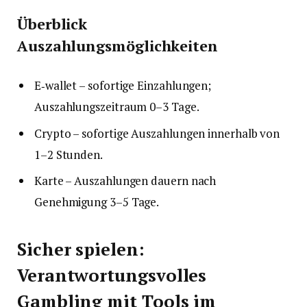
Überblick
Auszahlungsmöglichkeiten
E‑wallet – sofortige Einzahlungen;
Auszahlungszeitraum 0–3 Tage.
Crypto – sofortige Auszahlungen innerhalb von
1–2 Stunden.
Karte – Auszahlungen dauern nach
Genehmigung 3–5 Tage.
Sicher spielen:
Verantwortungsvolles
Gambling mit Tools im