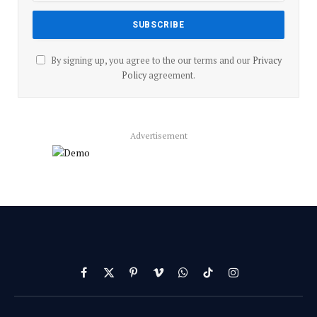
By signing up, you agree to the our terms and our
Privacy
Policy
agreement.
Advertisement
Facebook
X
Pinterest
Vimeo
WhatsApp
TikTok
Instagram
(Twitter)