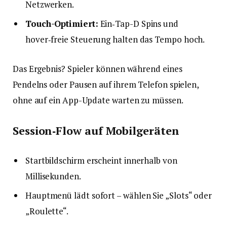
Netzwerken.
Touch-Optimiert:
Ein‑Tap-D Spins und
hover‑freie Steuerung halten das Tempo hoch.
Das Ergebnis? Spieler können während eines
Pendelns oder Pausen auf ihrem Telefon spielen,
ohne auf ein App-Update warten zu müssen.
Session‑Flow auf Mobilgeräten
Startbildschirm erscheint innerhalb von
Millisekunden.
Hauptmenü lädt sofort – wählen Sie „Slots“ oder
„Roulette“.