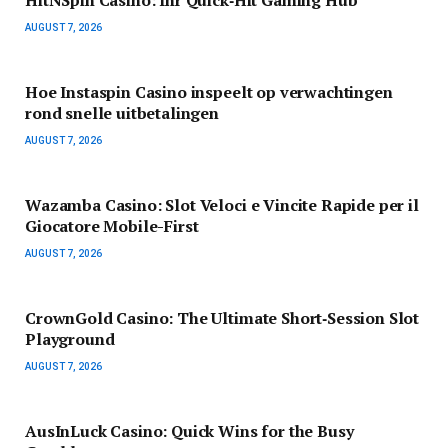
AUGUST 7, 2026
Hoe Instaspin Casino inspeelt op verwachtingen
rond snelle uitbetalingen
AUGUST 7, 2026
Wazamba Casino: Slot Veloci e Vincite Rapide per il
Giocatore Mobile-First
AUGUST 7, 2026
CrownGold Casino: The Ultimate Short‑Session Slot
Playground
AUGUST 7, 2026
AusInLuck Casino: Quick Wins for the Busy