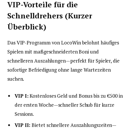
VIP-Vorteile für die
Schnelldrehers (Kurzer
Überblick)
Das VIP-Programm von LocoWin belohnt häufiges
Spielen mit maßgeschneiderten Boni und
schnelleren Auszahlungen—perfekt für Spieler, die
sofortige Befriedigung ohne lange Wartezeiten
suchen.
VIP I:
Kostenloses Geld und Bonus bis zu €500 in
der ersten Woche—schneller Schub für kurze
Sessions.
VIP II:
Bietet schnellere Auszahlungszeiten—