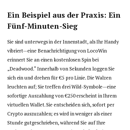
Ein Beispiel aus der Praxis: Ein
Fünf-Minuten-Sieg
Sie sind unterwegs in der Innenstadt, als Ihr Handy
vibriert—eine Benachrichtigung von LocoWin
erinnert Sie an einen kostenlosen Spin bei
„Deadwood.“ Innerhalb von Sekunden loggen Sie
sich ein und drehen für €5 pro Linie. Die Walzen
leuchten auf; Sie treffen drei Wild-Symbole—eine
sofortige Auszahlung von €250 erscheint in Ihrem
virtuellen Wallet. Sie entscheiden sich, sofort per
Crypto auszuzahlen; es wird in weniger als einer
Stunde gutgeschrieben, während Sie auf Ihre