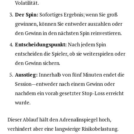
Volatilität.
Der Spin:
Sofortiges Ergebnis; wenn Sie groß
gewinnen, können Sie entweder auszahlen oder
den Gewinn in den nächsten Spin reinvestieren.
Entscheidungspunkt:
Nach jedem Spin
entscheiden die Spieler, ob sie weiterspielen oder
den Gewinn sichern.
Ausstieg:
Innerhalb von fünf Minuten endet die
Session—entweder nach einem Gewinn oder
nachdem ein vorab gesetzter Stop-Loss erreicht
wurde.
Dieser Ablauf hält den Adrenalinspiegel hoch,
verhindert aber eine langwierige Risikobelastung.