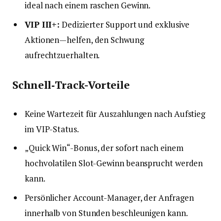
ideal nach einem raschen Gewinn.
VIP III+:
Dedizierter Support und exklusive
Aktionen—helfen, den Schwung
aufrechtzuerhalten.
Schnell‑Track-Vorteile
Keine Wartezeit für Auszahlungen nach Aufstieg
im VIP-Status.
„Quick Win“-Bonus, der sofort nach einem
hochvolatilen Slot-Gewinn beansprucht werden
kann.
Persönlicher Account-Manager, der Anfragen
innerhalb von Stunden beschleunigen kann.