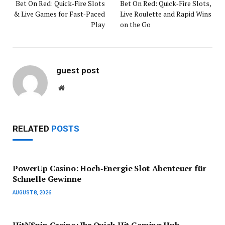
Bet On Red: Quick‑Fire Slots
Bet On Red: Quick‑Fire Slots,
& Live Games for Fast‑Paced
Live Roulette and Rapid Wins
Play
on the Go
guest post
Website
RELATED
POSTS
PowerUp Casino: Hoch‑Energie Slot-Abenteuer für
Schnelle Gewinne
AUGUST 8, 2026
HitNSpin Casino: Ihr Quick‑Hit Gaming Hub