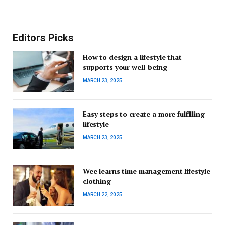
Editors Picks
How to design a lifestyle that
supports your well-being
MARCH 23, 2025
Easy steps to create a more fulfilling
lifestyle
MARCH 23, 2025
Wee learns time management lifestyle
clothing
MARCH 22, 2025