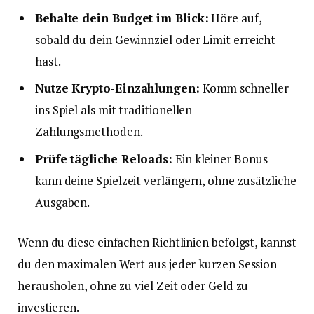
Behalte dein Budget im Blick:
Höre auf,
sobald du dein Gewinnziel oder Limit erreicht
hast.
Nutze Krypto‑Einzahlungen:
Komm schneller
ins Spiel als mit traditionellen
Zahlungsmethoden.
Prüfe tägliche Reloads:
Ein kleiner Bonus
kann deine Spielzeit verlängern, ohne zusätzliche
Ausgaben.
Wenn du diese einfachen Richtlinien befolgst, kannst
du den maximalen Wert aus jeder kurzen Session
herausholen, ohne zu viel Zeit oder Geld zu
investieren.