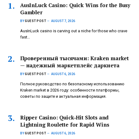
AusInLuck Casino: Quick Wins for the Busy
Gambler
BY
GUEST POST
AUGUST 7, 2026
AusInLuck casino is carving out a niche for those who crave
fast…
Проверенный тысячами: Kraken market
— надежный маркетплейс даркнета
BY
GUEST POST
AUGUST 6, 2026
Полное руководство по безопасному использованию
Kraken market в 2026 году: особенности платформы,
советы по защите и актуальная информация.
Ripper Casino: Quick‑Hit Slots and
Lightning Roulette for Rapid Wins
BY
GUEST POST
AUGUST 6, 2026