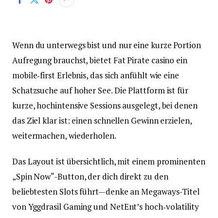
Wenn du unterwegs bist und nur eine kurze Portion
Aufregung brauchst, bietet Fat Pirate casino ein
mobile‑first Erlebnis, das sich anfühlt wie eine
Schatzsuche auf hoher See. Die Plattform ist für
kurze, hochintensive Sessions ausgelegt, bei denen
das Ziel klar ist: einen schnellen Gewinn erzielen,
weitermachen, wiederholen.
Das Layout ist übersichtlich, mit einem prominenten
„Spin Now“-Button, der dich direkt zu den
beliebtesten Slots führt—denke an Megaways-Titel
von Yggdrasil Gaming und NetEnt’s hoch‑volatility