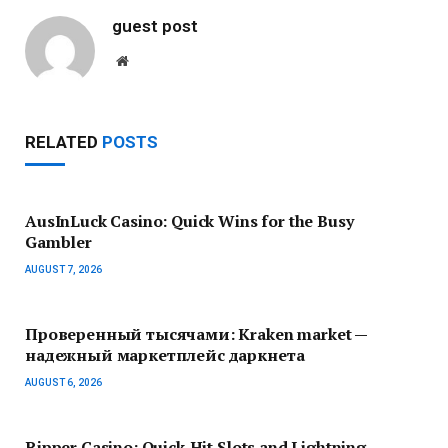
guest post
Website
RELATED
POSTS
AusInLuck Casino: Quick Wins for the Busy
Gambler
AUGUST 7, 2026
Проверенный тысячами: Kraken market —
надежный маркетплейс даркнета
AUGUST 6, 2026
Ripper Casino: Quick‑Hit Slots and Lightning