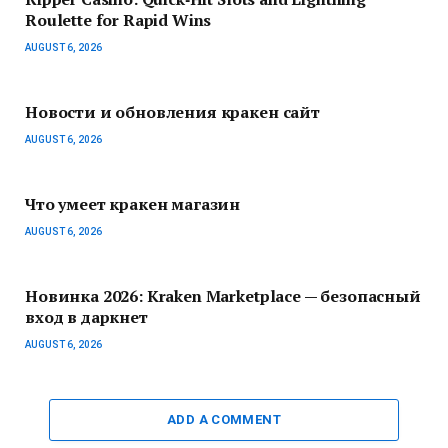
Roulette for Rapid Wins
AUGUST 6, 2026
Новости и обновления кракен сайт
AUGUST 6, 2026
Что умеет кракен магазин
AUGUST 6, 2026
Новинка 2026: Kraken Marketplace — безопасный
вход в даркнет
AUGUST 6, 2026
ADD A COMMENT