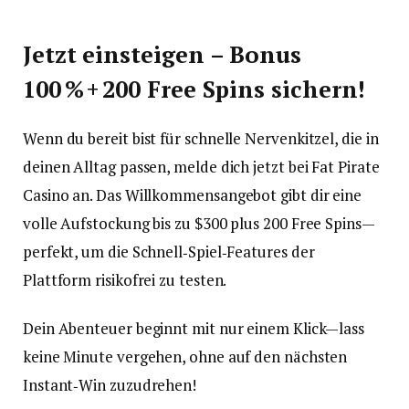
Jetzt einsteigen – Bonus
100 % + 200 Free Spins sichern!
Wenn du bereit bist für schnelle Nervenkitzel, die in
deinen Alltag passen, melde dich jetzt bei Fat Pirate
Casino an. Das Willkommensangebot gibt dir eine
volle Aufstockung bis zu $300 plus 200 Free Spins—
perfekt, um die Schnell‑Spiel‑Features der
Plattform risikofrei zu testen.
Dein Abenteuer beginnt mit nur einem Klick—lass
keine Minute vergehen, ohne auf den nächsten
Instant‑Win zuzudrehen!