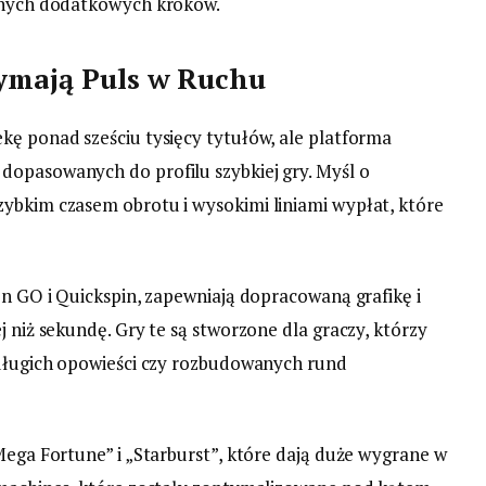
adnych dodatkowych kroków.
zymają Puls w Ruchu
kę ponad sześciu tysięcy tytułów, ale platforma
dopasowanych do profilu szybkiej gry. Myśl o
zybkim czasem obrotu i wysokimi liniami wypłat, które
’n GO i Quickspin, zapewniają dopracowaną grafikę i
j niż sekundę. Gry te są stworzone dla graczy, którzy
 długich opowieści czy rozbudowanych rund
„Mega Fortune” i „Starburst”, które dają duże wygrane w