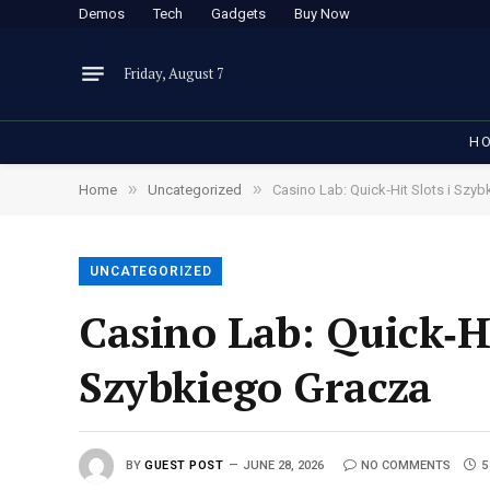
Demos
Tech
Gadgets
Buy Now
Friday, August 7
H
»
»
Home
Uncategorized
Casino Lab: Quick‑Hit Slots i Szy
UNCATEGORIZED
Casino Lab: Quick‑H
Szybkiego Gracza
BY
GUEST POST
JUNE 28, 2026
NO COMMENTS
5