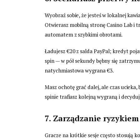
Wyobraź sobie, że jesteś w lokalnej kawi
Otwierasz mobilną stronę Casino Lab i t
automatem z szybkimi obrotami.
Ładujesz €20 z salda PayPal; kredyt poja
spin — w pół sekundy bębny się zatrzymu
natychmiastowa wygrana €3.
Masz ochotę grać dalej, ale czas ucieka
spinie trafiasz kolejną wygraną i decyduj
7. Zarządzanie ryzykie
Gracze na krótkie sesje często stosują 