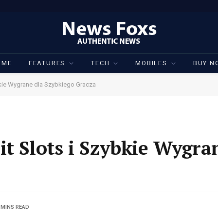
OME
FEATURES
TECH
MOBILES
BUY N
bkie Wygrane dla Szybkiego Gracza
it Slots i Szybkie Wygra
 MINS READ