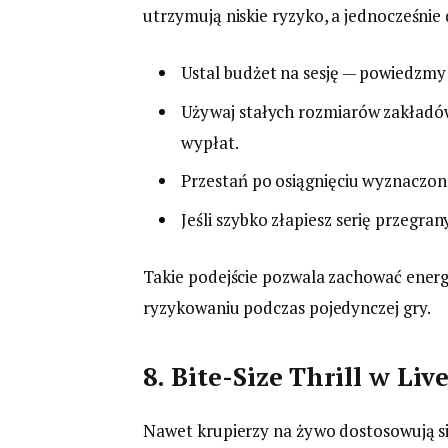
utrzymują niskie ryzyko, a jednocześnie 
Ustal budżet na sesję — powiedzmy 
Używaj stałych rozmiarów zakładów 
wypłat.
Przestań po osiągnięciu wyznaczon
Jeśli szybko złapiesz serię przegran
Takie podejście pozwala zachować energ
ryzykowaniu podczas pojedynczej gry.
8. Bite-Size Thrill w Liv
Nawet krupierzy na żywo dostosowują się