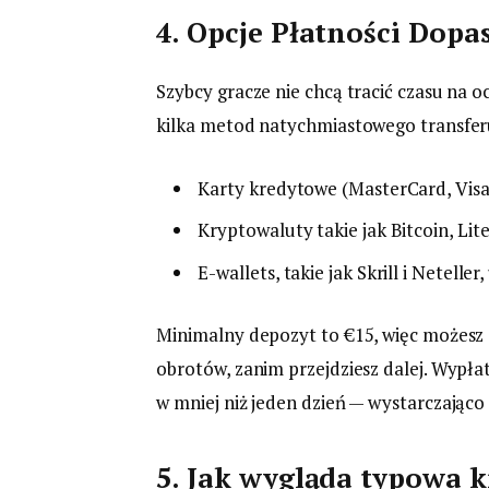
4. Opcje Płatności Dop
Szybcy gracze nie chcą tracić czasu na 
kilka metod natychmiastowego transferu,
Karty kredytowe (MasterCard, Visa)
Kryptowaluty takie jak Bitcoin, Lit
E-wallets, takie jak Skrill i Netell
Minimalny depozyt to €15, więc możesz
obrotów, zanim przejdziesz dalej. Wypłat
w mniej niż jeden dzień — wystarczająco 
5. Jak wygląda typowa k