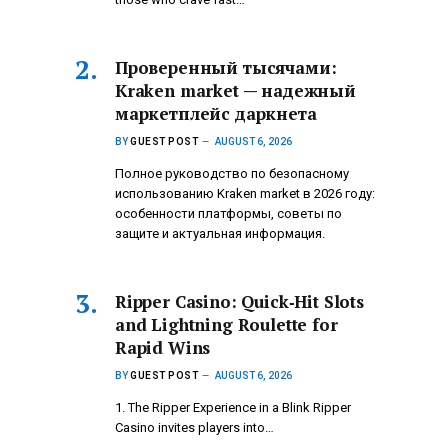
Проверенный тысячами:
Kraken market — надежный
маркетплейс даркнета
BY
GUEST POST
AUGUST 6, 2026
Полное руководство по безопасному
использованию Kraken market в 2026 году:
особенности платформы, советы по
защите и актуальная информация.
Ripper Casino: Quick‑Hit Slots
and Lightning Roulette for
Rapid Wins
BY
GUEST POST
AUGUST 6, 2026
1. The Ripper Experience in a Blink Ripper
Casino invites players into…