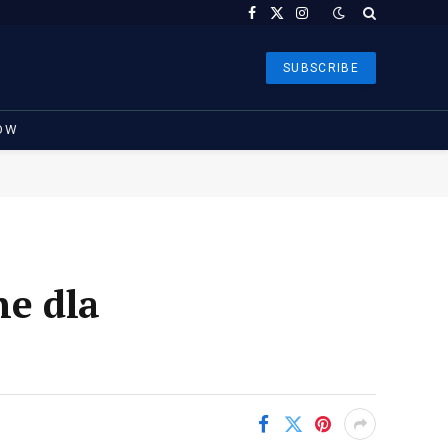
Facebook
X
Instagram
(Twitter)
SUBSCRIBE
OW
ne dla