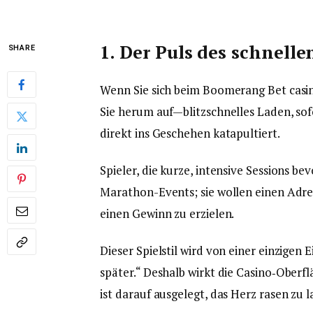
1. Der Puls des schnell
SHARE
Wenn Sie sich beim Boomerang Bet casino
Sie herum auf—blitzschnelles Laden, sof
direkt ins Geschehen katapultiert.
Spieler, die kurze, intensive Sessions b
Marathon-Events; sie wollen einen Adre
einen Gewinn zu erzielen.
Dieser Spielstil wird von einer einzigen E
später.“ Deshalb wirkt die Casino‑Ober
ist darauf ausgelegt, das Herz rasen zu l