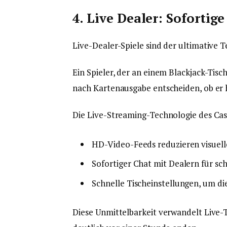
4. Live Dealer: Sofortig
Live-Dealer-Spiele sind der ultimative T
Ein Spieler, der an einem Blackjack-Tisc
nach Kartenausgabe entscheiden, ob er 
Die Live-Streaming-Technologie des Casi
HD-Video-Feeds reduzieren visuel
Sofortiger Chat mit Dealern für sch
Schnelle Tischeinstellungen, um die
Diese Unmittelbarkeit verwandelt Live-T