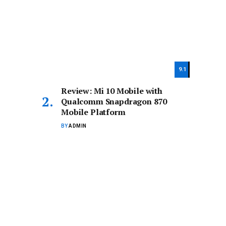
9.1
Review: Mi 10 Mobile with
Qualcomm Snapdragon 870
Mobile Platform
BY
ADMIN