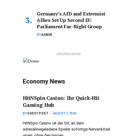
Germany’s AfD and Extremist
Allies Set Up Second EU
Parliament Far-Right Group
BY
ADMIN
Advertisement
Economy News
HitNSpin Casino: Ihr Quick‑Hit
Gaming Hub
BY
GUEST POST
AUGUST 7, 2026
HitNSpin Casino ist der Ort, an dem
adrenalinegeladene Spieler sofortige Nervenkitzel
jagen, ohne den langen…