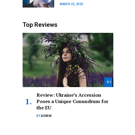
MARCH 22, 2025
Top Reviews
9.1
Review: Ukraine’s Accession
Poses a Unique Conundrum for
the EU
BY
ADMIN