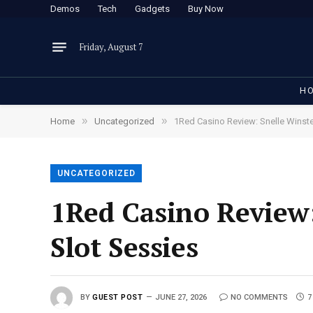
Demos
Tech
Gadgets
Buy Now
Friday, August 7
H
»
»
Home
Uncategorized
1Red Casino Review: Snelle Winste
UNCATEGORIZED
1Red Casino Review:
Slot Sessies
BY
GUEST POST
JUNE 27, 2026
NO COMMENTS
7