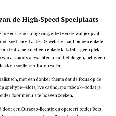
an de High‑Speed Speelplaats
 in een casino-omgeving, is het eerste wat je opvalt
nd snel‑paced actie. De website laadt binnen enkele
r om te draaien met een enkele klik. Dit is geen plek
van accounts of wachten op uitbetalingen; het is een
back en snelle resultaten willen.
imalistisch, met een donker thema dat de focus op de
op speltype—slots, live casino, sportsbook—zodat je
 zonder door menu’s te hoeven zoeken.
 door een Curaçao-licentie en opereert onder Bets