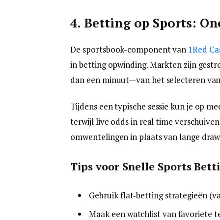
4. Betting op Sports: On
De sportsbook-component van
1Red Ca
in betting opwinding. Markten zijn gest
dan een minuut—van het selecteren van 
Tijdens een typische sessie kun je op me
terwijl live odds in real time verschuive
omwentelingen in plaats van lange draw
Tips voor Snelle Sports Bett
Gebruik flat‑betting strategieën (v
Maak een watchlist van favoriete t