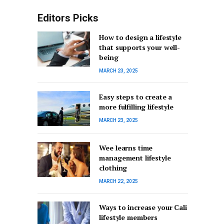
Editors Picks
How to design a lifestyle
that supports your well-
being
MARCH 23, 2025
Easy steps to create a
more fulfilling lifestyle
MARCH 23, 2025
Wee learns time
management lifestyle
clothing
MARCH 22, 2025
Ways to increase your Cali
lifestyle members