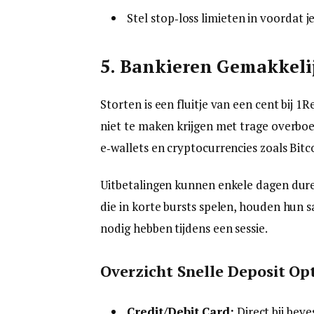
Stel stop‑loss limieten in voordat
5. Bankieren Gemakkeli
Storten is een fluitje van een cent bij 1R
niet te maken krijgen met trage overbo
e‑wallets en cryptocurrencies zoals Bit
Uitbetalingen kunnen enkele dagen duren
die in korte bursts spelen, houden hun s
nodig hebben tijdens een sessie.
Overzicht Snelle Deposit Op
Credit/Debit Card:
Direct bij beve