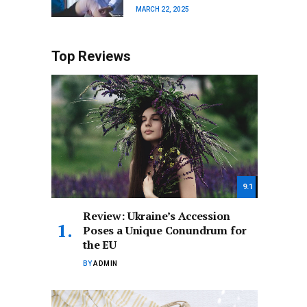
MARCH 22, 2025
Top Reviews
9.1
Review: Ukraine’s Accession
Poses a Unique Conundrum for
the EU
BY
ADMIN