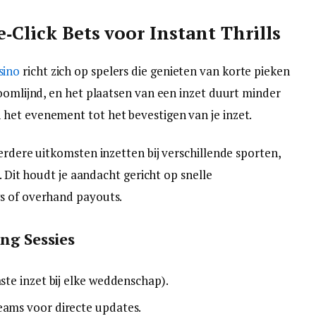
e‑Click Bets voor Instant Thrills
sino
richt zich op spelers die genieten van korte pieken
roomlijnd, en het plaatsen van een inzet duurt minder
het evenement tot het bevestigen van je inzet.
erdere uitkomsten inzetten bij verschillende sporten,
n. Dit houdt je aandacht gericht op snelle
s of overhand payouts.
ing Sessies
aste inzet bij elke weddenschap).
eams voor directe updates.