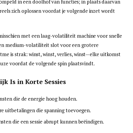
mpeld in een doolhof van functies; in plaats daarvan
e reels zich oplossen voordat je volgende inzet wordt
 misschien met een laag-volatiliteit machine voor snelle
en medium-volatiliteit slot voor een grotere
itme is strak: winst, winst, verlies, winst—elke uitkomst
auze voordat de volgende spin plaatsvindt.
jk Is in Korte Sessies
winsten die de energie hoog houden.
ere uitbetalingen die spanning toevoegen.
nsten die een sessie abrupt kunnen beëindigen.