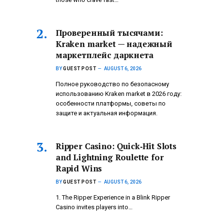
Проверенный тысячами:
Kraken market — надежный
маркетплейс даркнета
BY
GUEST POST
AUGUST 6, 2026
Полное руководство по безопасному
использованию Kraken market в 2026 году:
особенности платформы, советы по
защите и актуальная информация.
Ripper Casino: Quick‑Hit Slots
and Lightning Roulette for
Rapid Wins
BY
GUEST POST
AUGUST 6, 2026
1. The Ripper Experience in a Blink Ripper
Casino invites players into…