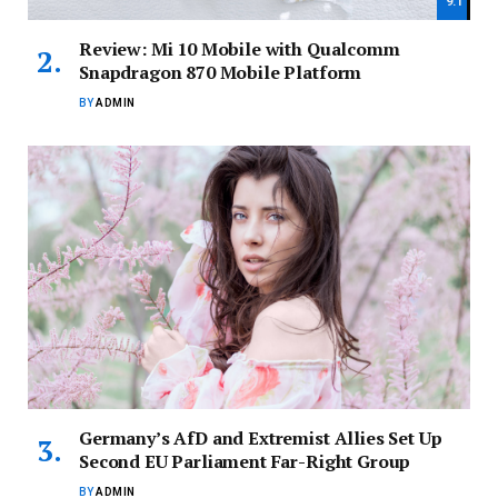
9.1
Review: Mi 10 Mobile with Qualcomm
Snapdragon 870 Mobile Platform
BY
ADMIN
Germany’s AfD and Extremist Allies Set Up
Second EU Parliament Far-Right Group
BY
ADMIN