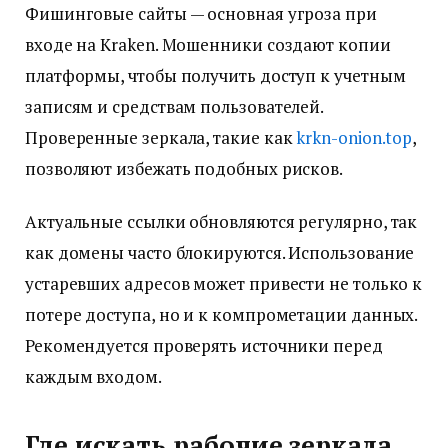
Фишинговые сайты — основная угроза при
входе на Kraken. Мошенники создают копии
платформы, чтобы получить доступ к учетным
записям и средствам пользователей.
Проверенные зеркала, такие как
krkn-onion.top
,
позволяют избежать подобных рисков.
Актуальные ссылки обновляются регулярно, так
как домены часто блокируются. Использование
устаревших адресов может привести не только к
потере доступа, но и к компрометации данных.
Рекомендуется проверять источники перед
каждым входом.
Где искать рабочие зеркала