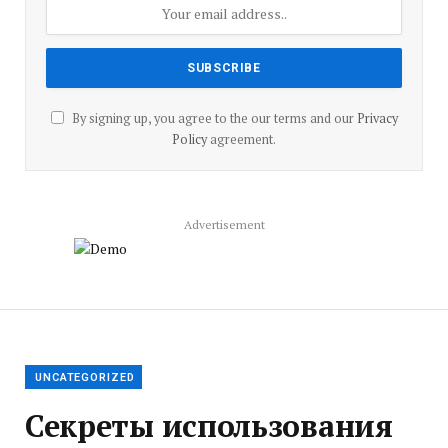
By signing up, you agree to the our terms and our
Privacy
Policy
agreement.
Advertisement
UNCATEGORIZED
Секреты использования