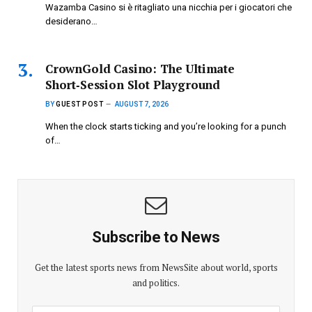
Wazamba Casino si è ritagliato una nicchia per i giocatori che
desiderano…
CrownGold Casino: The Ultimate
Short‑Session Slot Playground
BY
GUEST POST
AUGUST 7, 2026
When the clock starts ticking and you’re looking for a punch
of…
Subscribe to News
Get the latest sports news from NewsSite about world, sports
and politics.