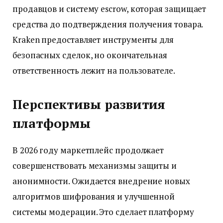
продавцов и систему escrow, которая защищает
средства до подтверждения получения товара.
Kraken предоставляет инструменты для
безопасных сделок, но окончательная
ответственность лежит на пользователе.
Перспективы развития
платформы
В 2026 году маркетплейс продолжает
совершенствовать механизмы защиты и
анонимности. Ожидается внедрение новых
алгоритмов шифрования и улучшенной
системы модерации. Это сделает платформу