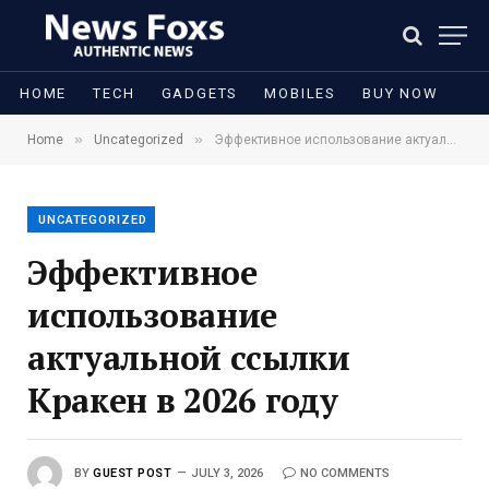
HOME
TECH
GADGETS
MOBILES
BUY NOW
»
»
Home
Uncategorized
Эффективное использование актуальной ссылки Кракен в 2026 году
UNCATEGORIZED
Эффективное
использование
актуальной ссылки
Кракен в 2026 году
BY
GUEST POST
JULY 3, 2026
NO COMMENTS