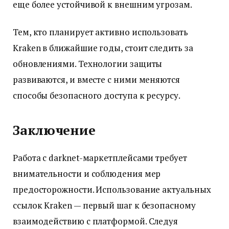
еще более устойчивой к внешним угрозам.
Тем, кто планирует активно использовать
Kraken в ближайшие годы, стоит следить за
обновлениями. Технологии защиты
развиваются, и вместе с ними меняются
способы безопасного доступа к ресурсу.
Заключение
Работа с darknet-маркетплейсами требует
внимательности и соблюдения мер
предосторожности. Использование актуальных
ссылок Kraken — первый шаг к безопасному
взаимодействию с платформой. Следуя