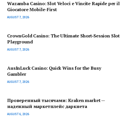
Wazamba Casino: Slot Veloci e Vincite Rapide per il
Giocatore Mobile-First
AUGUST 7, 2026
CrownGold Casino: The Ultimate Short‑Session Slot
Playground
AUGUST 7, 2026
AusInLuck Casino: Quick Wins for the Busy
Gambler
AUGUST 7, 2026
Проверенный тысячами: Kraken market —
надежный маркетплейс даркнета
AUGUST 6, 2026