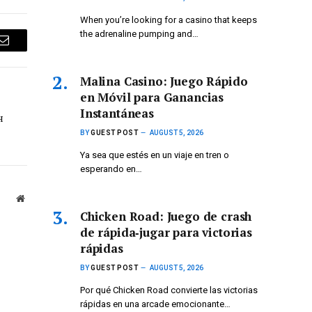
When you’re looking for a casino that keeps
the adrenaline pumping and…
Email
Malina Casino: Juego Rápido
en Móvil para Ganancias
Instantáneas
н
BY
GUEST POST
AUGUST 5, 2026
Ya sea que estés en un viaje en tren o
esperando en…
Website
Chicken Road: Juego de crash
de rápida‑jugar para victorias
rápidas
BY
GUEST POST
AUGUST 5, 2026
Por qué Chicken Road convierte las victorias
rápidas en una arcade emocionante…