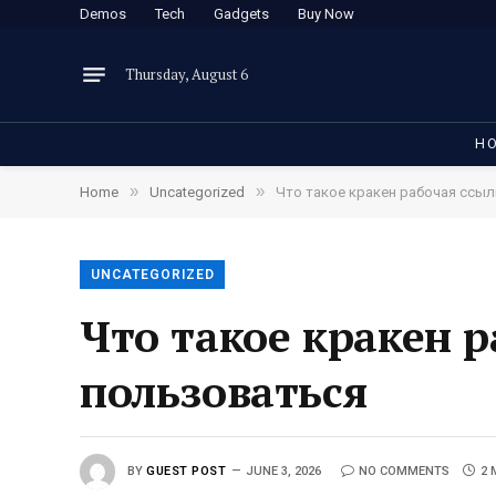
Demos
Tech
Gadgets
Buy Now
Thursday, August 6
H
»
»
Home
Uncategorized
Что такое кракен рабочая ссыл
UNCATEGORIZED
Что такое кракен р
пользоваться
BY
GUEST POST
JUNE 3, 2026
NO COMMENTS
2 