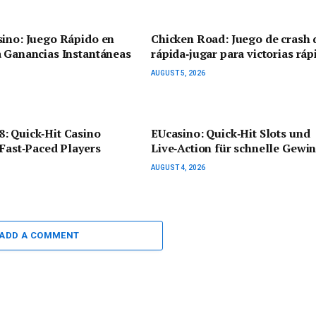
sino: Juego Rápido en
Chicken Road: Juego de crash 
 Ganancias Instantáneas
rápida‑jugar para victorias ráp
AUGUST 5, 2026
: Quick‑Hit Casino
EUcasino: Quick‑Hit Slots und
 Fast‑Paced Players
Live‑Action für schnelle Gewi
AUGUST 4, 2026
ADD A COMMENT