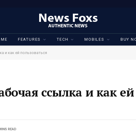
OME
FEATURES
TECH
MOBILES
BUY N
ка и как ей пользоваться
абочая ссылка и как ей
MINS READ