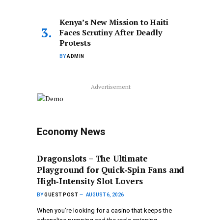
Kenya’s New Mission to Haiti
Faces Scrutiny After Deadly
Protests
BY
ADMIN
Advertisement
Economy News
Dragonslots – The Ultimate
Playground for Quick‑Spin Fans and
High‑Intensity Slot Lovers
BY
GUEST POST
AUGUST 6, 2026
When you’re looking for a casino that keeps the