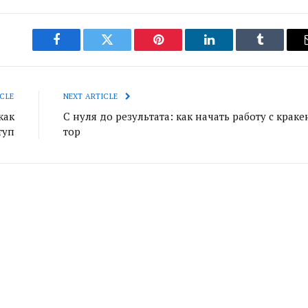
Facebook
Twitter
Pinterest
LinkedIn
Tumblr
CLE
NEXT ARTICLE
как
С нуля до результата: как начать работу с краке
туп
тор