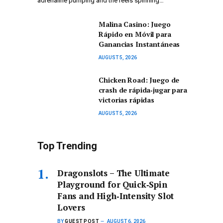
adrenaline pumping and the reels spinning…
Malina Casino: Juego
Rápido en Móvil para
Ganancias Instantáneas
AUGUST 5, 2026
Chicken Road: Juego de
crash de rápida‑jugar para
victorias rápidas
AUGUST 5, 2026
Top Trending
Dragonslots – The Ultimate
Playground for Quick‑Spin
Fans and High‑Intensity Slot
Lovers
BY
GUEST POST
AUGUST 6, 2026