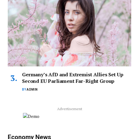
Germany’s AfD and Extremist Allies Set Up
Second EU Parliament Far-Right Group
BY
ADMIN
Advertisement
Economy News