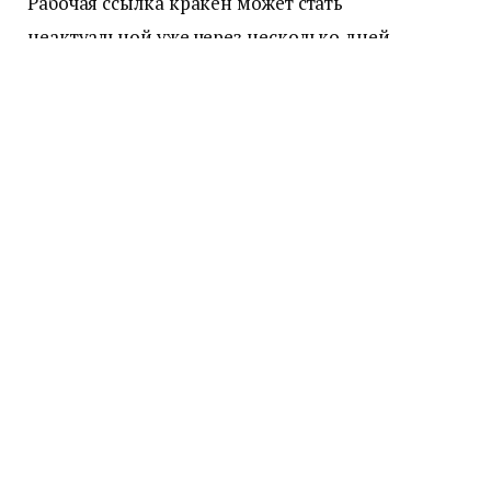
Рабочая ссылка кракен может стать
неактуальной уже через несколько дней,
поэтому важно знать альтернативные методы
входа.
Для стабильного доступа рекомендуется
использовать специализированные
онлайн-
сервисы кракен шоп
, которые регулярно
обновляют базу актуальных адресов. Такие
платформы помогают минимизировать риски
попадания на фейковые сайты.
Проверенные методы входа
на Kraken Shop