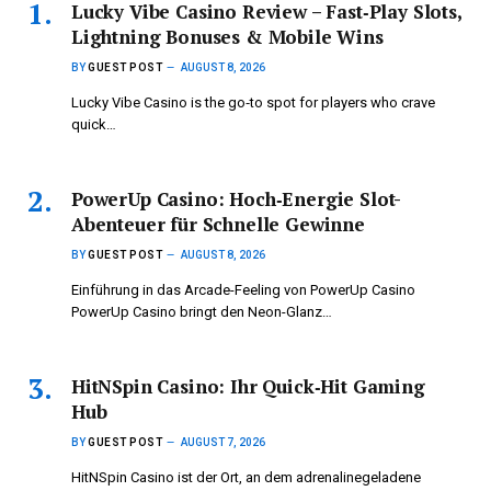
Lucky Vibe Casino Review – Fast‑Play Slots,
Lightning Bonuses & Mobile Wins
BY
GUEST POST
AUGUST 8, 2026
Lucky Vibe Casino is the go‑to spot for players who crave
quick…
PowerUp Casino: Hoch‑Energie Slot-
Abenteuer für Schnelle Gewinne
BY
GUEST POST
AUGUST 8, 2026
Einführung in das Arcade-Feeling von PowerUp Casino
PowerUp Casino bringt den Neon-Glanz…
HitNSpin Casino: Ihr Quick‑Hit Gaming
Hub
BY
GUEST POST
AUGUST 7, 2026
HitNSpin Casino ist der Ort, an dem adrenalinegeladene