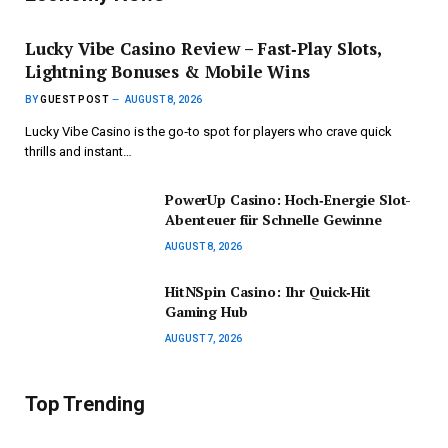
Lucky Vibe Casino Review – Fast‑Play Slots,
Lightning Bonuses & Mobile Wins
BY
GUEST POST
AUGUST 8, 2026
Lucky Vibe Casino is the go‑to spot for players who crave quick
thrills and instant…
PowerUp Casino: Hoch‑Energie Slot-
Abenteuer für Schnelle Gewinne
AUGUST 8, 2026
HitNSpin Casino: Ihr Quick‑Hit
Gaming Hub
AUGUST 7, 2026
Top Trending