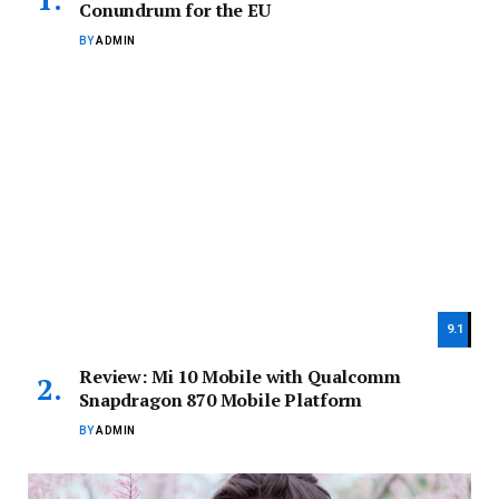
Conundrum for the EU
BY
ADMIN
9.1
Review: Mi 10 Mobile with Qualcomm
Snapdragon 870 Mobile Platform
BY
ADMIN