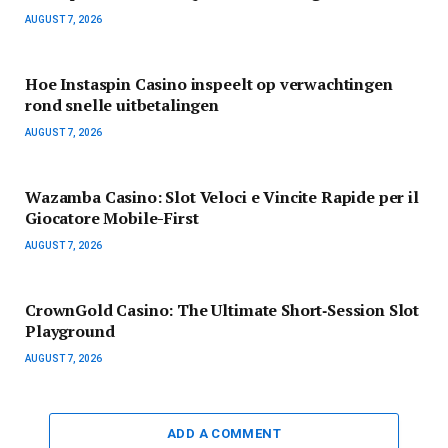
AUGUST 7, 2026
Hoe Instaspin Casino inspeelt op verwachtingen
rond snelle uitbetalingen
AUGUST 7, 2026
Wazamba Casino: Slot Veloci e Vincite Rapide per il
Giocatore Mobile-First
AUGUST 7, 2026
CrownGold Casino: The Ultimate Short‑Session Slot
Playground
AUGUST 7, 2026
ADD A COMMENT