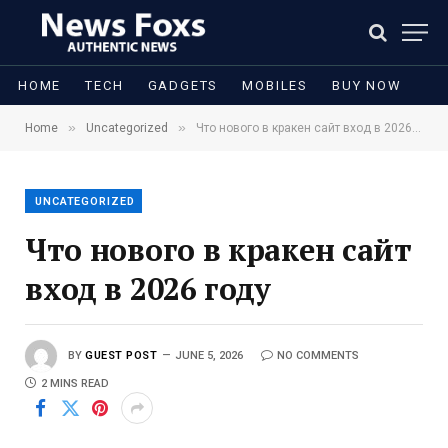
HOME
TECH
GADGETS
MOBILES
BUY NOW
»
»
Home
Uncategorized
Что нового в кракен сайт вход в 2026 году
UNCATEGORIZED
Что нового в кракен сайт
вход в 2026 году
BY
GUEST POST
JUNE 5, 2026
NO COMMENTS
2 MINS READ