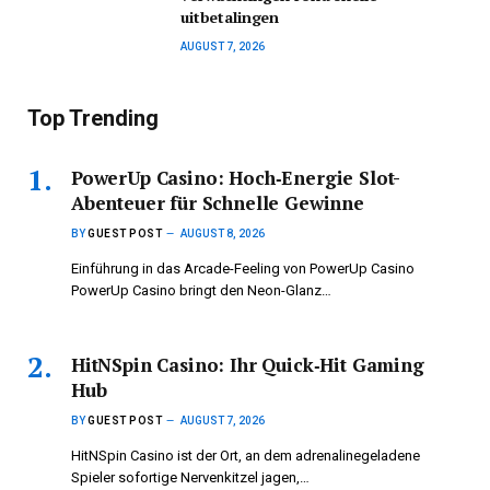
uitbetalingen
AUGUST 7, 2026
Top Trending
PowerUp Casino: Hoch‑Energie Slot-
Abenteuer für Schnelle Gewinne
BY
GUEST POST
AUGUST 8, 2026
Einführung in das Arcade-Feeling von PowerUp Casino
PowerUp Casino bringt den Neon-Glanz…
HitNSpin Casino: Ihr Quick‑Hit Gaming
Hub
BY
GUEST POST
AUGUST 7, 2026
HitNSpin Casino ist der Ort, an dem adrenalinegeladene
Spieler sofortige Nervenkitzel jagen,…