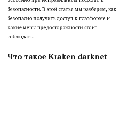
безопасности. В этой статье мы разберем, как
безопасно получить доступ к платформе и
какие меры предосторожности стоит
соблюдать.
Что такое Kraken darknet
market
Kraken представляет собой анонимную
торговую площадку, работающую через сеть Tor.
В отличие от обычных интернет-магазинов,
здесь используются криптовалюты и
специальные технологии для защиты данных
пользователей. Платформа предлагает