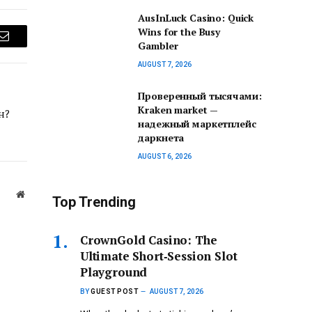
AusInLuck Casino: Quick
Wins for the Busy
Gambler
Email
AUGUST 7, 2026
Проверенный тысячами:
Kraken market —
н?
надежный маркетплейс
даркнета
AUGUST 6, 2026
Website
Top Trending
CrownGold Casino: The
Ultimate Short‑Session Slot
Playground
BY
GUEST POST
AUGUST 7, 2026