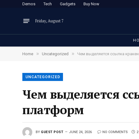
Demos
Tech
Gadgets
Buy Now
Friday, August 7
H
»
»
Home
Uncategorized
Чем выделяется ссылка кракен
UNCATEGORIZED
Чем выделяется сс
платформ
BY
GUEST POST
JUNE 24, 2026
NO COMMENTS
2