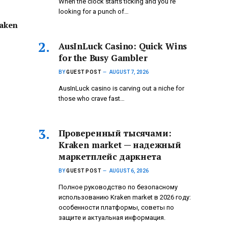
When the clock starts ticking and you’re
looking for a punch of…
aken
AusInLuck Casino: Quick Wins
for the Busy Gambler
BY
GUEST POST
AUGUST 7, 2026
AusInLuck casino is carving out a niche for
those who crave fast…
Проверенный тысячами:
Kraken market — надежный
маркетплейс даркнета
BY
GUEST POST
AUGUST 6, 2026
Полное руководство по безопасному
использованию Kraken market в 2026 году:
особенности платформы, советы по
защите и актуальная информация.