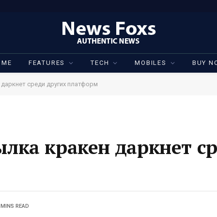
OME
FEATURES
TECH
MOBILES
BUY N
 даркнет среди других платформ
ылка кракен даркнет с
 MINS READ