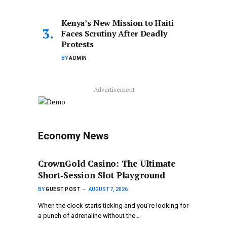
Kenya’s New Mission to Haiti
Faces Scrutiny After Deadly
Protests
BY
ADMIN
Advertisement
Economy News
CrownGold Casino: The Ultimate
Short‑Session Slot Playground
BY
GUEST POST
AUGUST 7, 2026
When the clock starts ticking and you’re looking for
a punch of adrenaline without the…