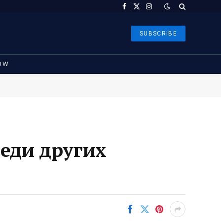
Facebook
X
Instagram
(Twitter)
SUBSCRIBE
OW
реди других