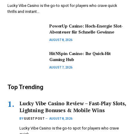
Einführung in das Arcade-Feeling von PowerUp Casino
PowerUp Casino bringt den Neon-Glanz…
HitNSpin Casino: Ihr Quick‑Hit Gaming
Hub
BY
GUEST POST
AUGUST 7, 2026
HitNSpin Casino ist der Ort, an dem adrenalinegeladene
Spieler sofortige Nervenkitzel jagen,…
Subscribe to News
Get the latest sports news from NewsSite about world, sports
and politics.