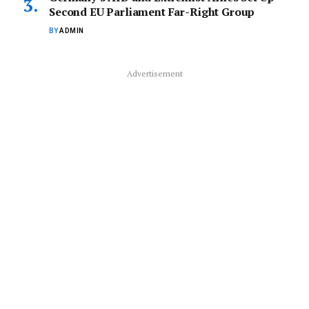
Second EU Parliament Far-Right Group
BY
ADMIN
Advertisement
Economy News
Lucky Vibe Casino Review – Fast‑Play Slots,
Lightning Bonuses & Mobile Wins
BY
GUEST POST
AUGUST 8, 2026
Lucky Vibe Casino is the go‑to spot for players who crave quick
thrills and instant…
PowerUp Casino: Hoch‑Energie Slot-
Abenteuer für Schnelle Gewinne