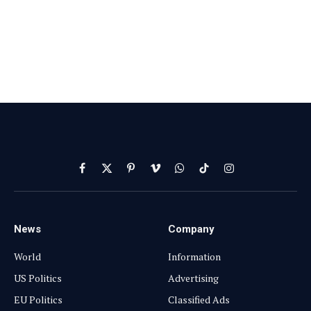
Services
Subscriptions
Customer Support
Bulk Packages
Newsletters
Sponsored News
Work With Us
Subscribe to Updates
Get the latest creative news from FooBar about art,
design and business.