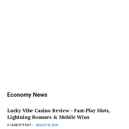
AUGUST 8, 2026
HitNSpin Casino: Ihr Quick‑Hit
Gaming Hub
AUGUST 7, 2026
Top Trending
Lucky Vibe Casino Review – Fast‑Play Slots,
Lightning Bonuses & Mobile Wins
BY
GUEST POST
AUGUST 8, 2026
Lucky Vibe Casino is the go‑to spot for players who crave
quick…
PowerUp Casino: Hoch‑Energie Slot-
Abenteuer für Schnelle Gewinne
BY
GUEST POST
AUGUST 8, 2026