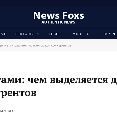
OME
FEATURES
TECH
MOBILES
BUY N
деляется даркнет кракен среди конкурентов
гами: чем выделяется 
урентов
 MINS READ