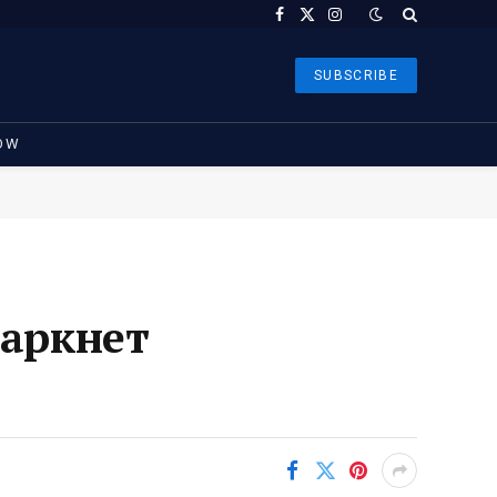
Facebook
X
Instagram
(Twitter)
SUBSCRIBE
OW
даркнет