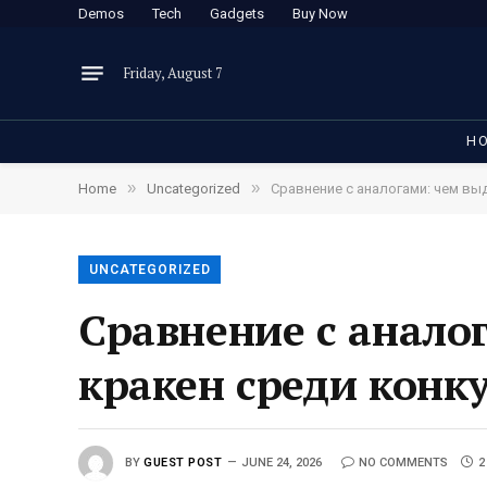
Demos
Tech
Gadgets
Buy Now
Friday, August 7
H
»
»
Home
Uncategorized
Сравнение с аналогами: чем вы
UNCATEGORIZED
Сравнение с анало
кракен среди конк
BY
GUEST POST
JUNE 24, 2026
NO COMMENTS
2