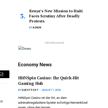
Kenya’s New Mission to Haiti
Faces Scrutiny After Deadly
Protests
BY
ADMIN
Advertisement
Economy News
HitNSpin Casino: Ihr Quick‑Hit
Email
Gaming Hub
BY
GUEST POST
AUGUST 7, 2026
HitNSpin Casino ist der Ort, an dem
en
adrenalinegeladene Spieler sofortige Nervenkitzel
jagen, ohne den langen…