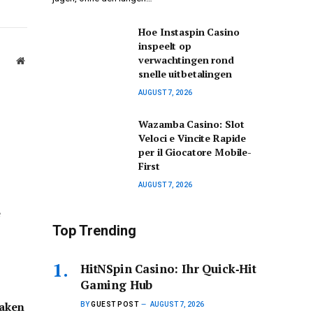
Hoe Instaspin Casino
inspeelt op
verwachtingen rond
Website
snelle uitbetalingen
AUGUST 7, 2026
Wazamba Casino: Slot
Veloci e Vincite Rapide
per il Giocatore Mobile-
First
AUGUST 7, 2026
e
e
Top Trending
HitNSpin Casino: Ihr Quick‑Hit
Gaming Hub
aken
BY
GUEST POST
AUGUST 7, 2026