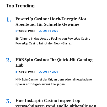
Top Trending
PowerUp Casino: Hoch‑Energie Slot-
Abenteuer für Schnelle Gewinne
BY
GUEST POST
AUGUST 8, 2026
Einführung in das Arcade-Feeling von PowerUp Casino
PowerUp Casino bringt den Neon-Glanz…
HitNSpin Casino: Ihr Quick‑Hit Gaming
Hub
BY
GUEST POST
AUGUST 7, 2026
HitNSpin Casino ist der Ort, an dem adrenalinegeladene
Spieler sofortige Nervenkitzel jagen,…
Hoe Instaspin Casino inspeelt op
verwachtingen rond snelle uitbetalingen