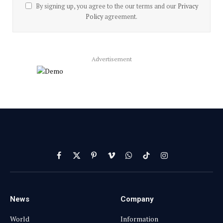
By signing up, you agree to the our terms and our
Privacy
Policy
agreement.
Advertisement
Facebook
X
Pinterest
Vimeo
WhatsApp
TikTok
Instagram
(Twitter)
News
Company
World
Information