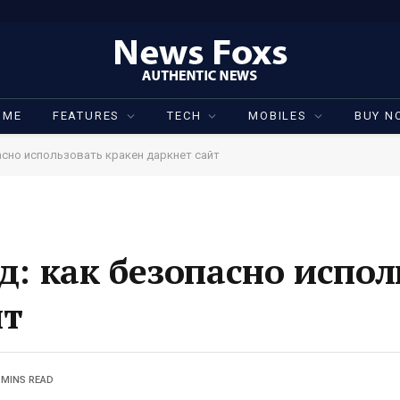
OME
FEATURES
TECH
MOBILES
BUY N
сно использовать кракен даркнет сайт
: как безопасно испол
йт
 MINS READ