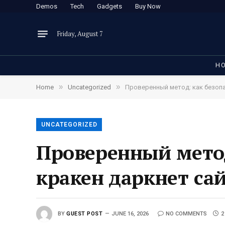
Demos
Tech
Gadgets
Buy Now
Friday, August 7
H
»
»
Home
Uncategorized
Проверенный метод: как безопа
UNCATEGORIZED
Проверенный метод
кракен даркнет са
BY
GUEST POST
JUNE 16, 2026
NO COMMENTS
2