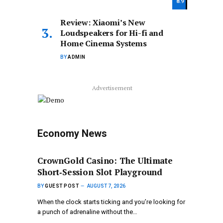
8.9
Review: Xiaomi’s New
Loudspeakers for Hi-fi and
Home Cinema Systems
BY
ADMIN
Advertisement
Economy News
CrownGold Casino: The Ultimate
Short‑Session Slot Playground
BY
GUEST POST
AUGUST 7, 2026
When the clock starts ticking and you’re looking for
a punch of adrenaline without the…