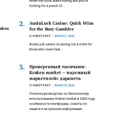
When the clock starts ticking and you’re
looking for a punch of…
AusInLuck Casino: Quick Wins
aken
for the Busy Gambler
BY
GUEST POST
AUGUST 7, 2026
AusInLuck casino is carving out a niche for
those who crave fast…
Проверенный тысячами:
Kraken market — надежный
маркетплейс даркнета
BY
GUEST POST
AUGUST 6, 2026
Полное руководство по безопасному
использованию Kraken market в 2026 году:
особенности платформы, советы по
защите и актуальная информация.