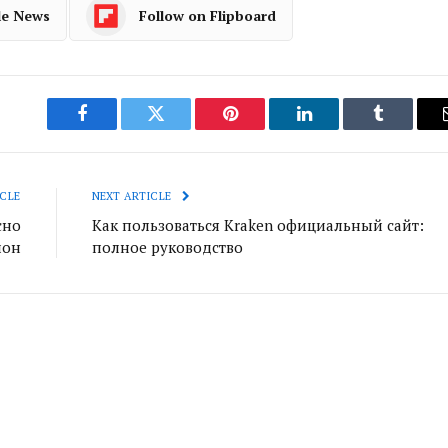
le News
Follow on Flipboard
Facebook
Twitter
Pinterest
LinkedIn
Tumblr
CLE
NEXT ARTICLE
сно
Как пользоваться Kraken официальный сайт:
ион
полное руководство