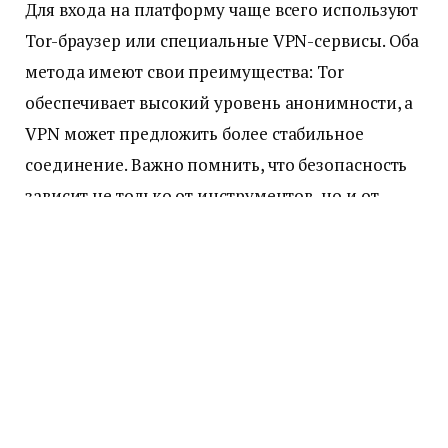
Для входа на платформу чаще всего используют
Tor-браузер или специальные VPN-сервисы. Оба
метода имеют свои преимущества: Tor
обеспечивает высокий уровень анонимности, а
VPN может предложить более стабильное
соединение. Важно помнить, что безопасность
зависит не только от инструментов, но и от
действий пользователя.
Некоторые предпочитают
качественное
решение: кракен зайти
через проверенные
зеркала, что снижает риск попасть на
фишинговый сайт. Всегда проверяйте ссылки
перед использованием.