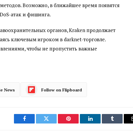
етодов. Возможно, в ближайшее время появятся
DoS-атак и фишинга.
равоохранительных органов, Kraken продолжает
аясь ключевым игроком в darknet-торговле.
овлениями, чтобы не пропустить важные
le News
Follow on Flipboard
Facebook
Twitter
Pinterest
LinkedIn
Tumblr