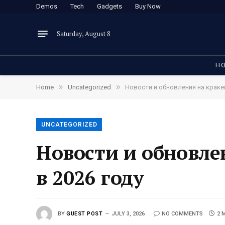
Demos
Tech
Gadgets
Buy Now
Saturday, August 8
H
»
»
Home
Uncategorized
Новости и обновления на краке
UNCATEGORIZED
Новости и обновле
в 2026 году
BY
GUEST POST
JULY 3, 2026
NO COMMENTS
2 