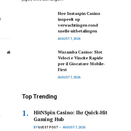
Hoe Instaspin Casino
и
inspeelt op
verwachtingen rond
snelle uitbetalingen
AUGUST 7, 2026
Wazamba Casino: Slot
Website
Veloci e Vincite Rapide
per il Giocatore Mobile-
First
AUGUST 7, 2026
Top Trending
HitNSpin Casino: Ihr Quick‑Hit
e
Gaming Hub
e
BY
GUEST POST
AUGUST 7, 2026