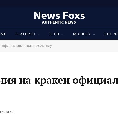
OME
FEATURES
TECH
MOBILES
BUY N
н официальный сайт в 2026 году
ния на кракен официа
MINS READ