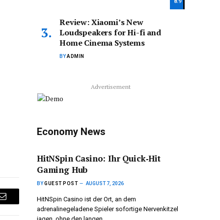
8.9
Review: Xiaomi’s New
Loudspeakers for Hi-fi and
Home Cinema Systems
BY
ADMIN
Advertisement
Economy News
HitNSpin Casino: Ihr Quick‑Hit
Gaming Hub
BY
GUEST POST
AUGUST 7, 2026
HitNSpin Casino ist der Ort, an dem
Email
adrenalinegeladene Spieler sofortige Nervenkitzel
jagen, ohne den langen…