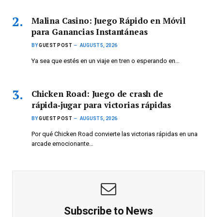
Malina Casino: Juego Rápido en Móvil
para Ganancias Instantáneas
BY
GUEST POST
AUGUST 5, 2026
Ya sea que estés en un viaje en tren o esperando en…
Chicken Road: Juego de crash de
rápida‑jugar para victorias rápidas
BY
GUEST POST
AUGUST 5, 2026
Por qué Chicken Road convierte las victorias rápidas en una
arcade emocionante…
Subscribe to News