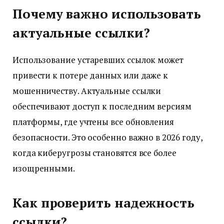
Почему важно использовать
актуальные ссылки?
Использование устаревших ссылок может
привести к потере данных или даже к
мошенничеству. Актуальные ссылки
обеспечивают доступ к последним версиям
платформы, где учтены все обновления
безопасности. Это особенно важно в 2026 году,
когда киберугрозы становятся все более
изощренными.
Как проверить надежность
ссылки?