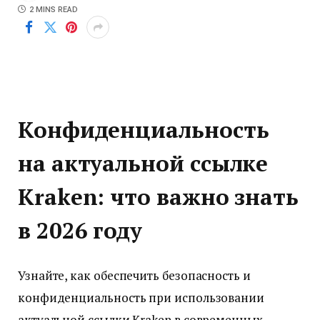
2 MINS READ
Конфиденциальность
на актуальной ссылке
Kraken: что важно знать
в 2026 году
Узнайте, как обеспечить безопасность и
конфиденциальность при использовании
актуальной ссылки Kraken в современных