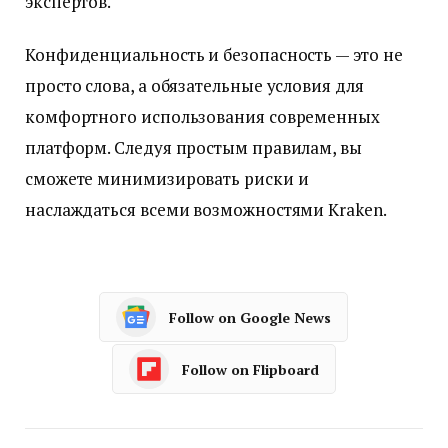
экспертов.
Конфиденциальность и безопасность — это не
просто слова, а обязательные условия для
комфортного использования современных
платформ. Следуя простым правилам, вы
сможете минимизировать риски и
наслаждаться всеми возможностями Kraken.
Follow on Google News
Follow on Flipboard