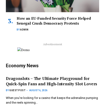
How an EU-Funded Security Force Helped
Senegal Crush Democracy Protests
BY
ADMIN
Advertisement
Economy News
Dragonslots – The Ultimate Playground for
Quick‑Spin Fans and High‑Intensity Slot Lovers
BY
GUEST POST
AUGUST 6, 2026
When you’re looking for a casino that keeps the adrenaline pumping
and the reels spinning…