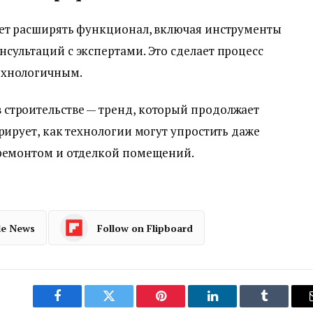
ует расширять функционал, включая инструменты
сультаций с экспертами. Это сделает процесс
ехнологичным.
строительстве — тренд, который продолжает
рирует, как технологии могут упростить даже
 ремонтом и отделкой помещений.
le News
Follow on Flipboard
Facebook
Twitter
Pinterest
LinkedIn
Tumblr