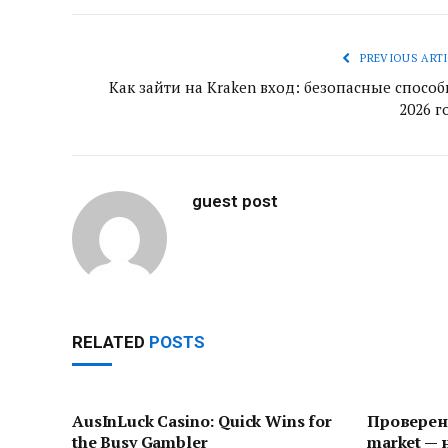
PREVIOUS ARTI
Как зайти на Kraken вход: безопасные способ
2026 г
guest post
RELATED
POSTS
AusInLuck Casino: Quick Wins for
Проверен
the Busy Gambler
market —