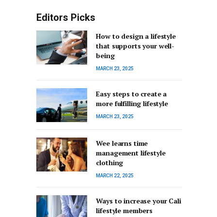
Editors Picks
How to design a lifestyle
that supports your well-
being
MARCH 23, 2025
Easy steps to create a
more fulfilling lifestyle
MARCH 23, 2025
Wee learns time
management lifestyle
clothing
MARCH 22, 2025
Ways to increase your Cali
lifestyle members