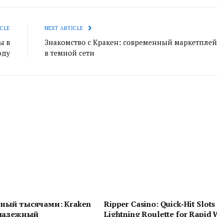
CLE
NEXT ARTICLE
ы в
Знакомство с Кракен: современный маркетплей
оду
в темной сети
ный тысячами: Kraken
Ripper Casino: Quick‑Hit Slots
 надежный
Lightning Roulette for Rapid 