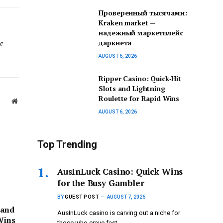
Проверенный тысячами:
Kraken market —
надежный маркетплейс
даркнета
с
AUGUST 6, 2026
Ripper Casino: Quick‑Hit
Slots and Lightning
Roulette for Rapid Wins
Website
AUGUST 6, 2026
Top Trending
AusInLuck Casino: Quick Wins
for the Busy Gambler
BY
GUEST POST
AUGUST 7, 2026
 and
AusInLuck casino is carving out a niche for
Wins
those who crave fast…