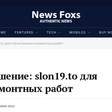
OME
FEATURES
TECH
MOBILES
BUY N
.to для строительных и ремонтных работ
ение: slon19.to для
емонтных работ
 MINS READ