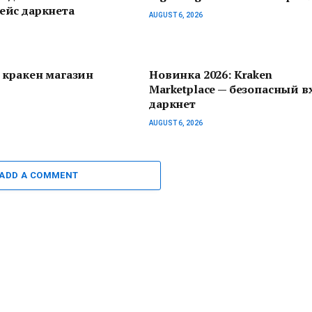
ейс даркнета
AUGUST 6, 2026
 кракен магазин
Новинка 2026: Kraken
Marketplace — безопасный в
даркнет
AUGUST 6, 2026
ADD A COMMENT