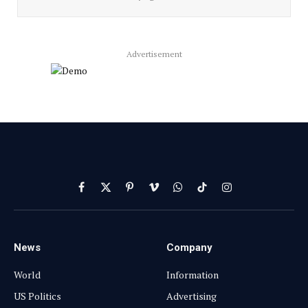
Advertisement
Facebook
X
Pinterest
Vimeo
WhatsApp
TikTok
Instagram
(Twitter)
News
Company
World
Information
US Politics
Advertising