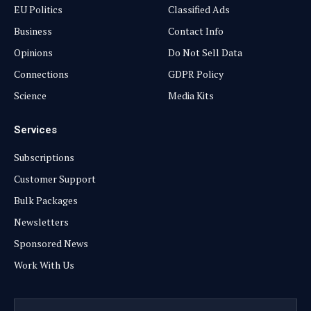
EU Politics
Classified Ads
Business
Contact Info
Opinions
Do Not Sell Data
Connections
GDPR Policy
Science
Media Kits
Services
Subscriptions
Customer Support
Bulk Packages
Newsletters
Sponsored News
Work With Us