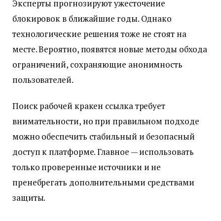
Эксперты прогнозируют ужесточение
блокировок в ближайшие годы. Однако
технологические решения тоже не стоят на
месте. Вероятно, появятся новые методы обхода
ограничений, сохраняющие анонимность
пользователей.
Поиск рабочей кракен ссылка требует
внимательности, но при правильном подходе
можно обеспечить стабильный и безопасный
доступ к платформе. Главное — использовать
только проверенные источники и не
пренебрегать дополнительными средствами
защиты.