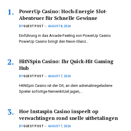
PowerUp Casino: Hoch‑Energie Slot-
Abenteuer für Schnelle Gewinne
BY
GUEST POST
AUGUST 8, 2026
Einführung in das Arcade-Feeling von PowerUp Casino
PowerUp Casino bringt den Neon-Glanz…
HitNSpin Casino: Ihr Quick‑Hit Gaming
Hub
BY
GUEST POST
AUGUST 7, 2026
HitNSpin Casino ist der Ort, an dem adrenalinegeladene
Spieler sofortige Nervenkitzel jagen,…
Hoe Instaspin Casino inspeelt op
verwachtingen rond snelle uitbetalingen
BY
GUEST POST
AUGUST 7, 2026