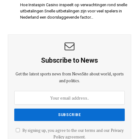
Hoe Instaspin Casino inspeelt op verwachtingen rond snelle
uitbetalingen Snelle uitbetalingen zijn voor veel spelers in
Nederland een doorslaggevende factor…
Subscribe to News
Get the latest sports news from NewsSite about world, sports
and politics.
By signing up, you agree to the our terms and our
Privacy
Policy
agreement.