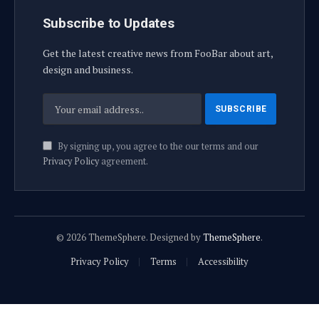
Subscribe to Updates
Get the latest creative news from FooBar about art,
design and business.
By signing up, you agree to the our terms and our
Privacy Policy
agreement.
© 2026 ThemeSphere. Designed by
ThemeSphere
.
Privacy Policy
Terms
Accessibility