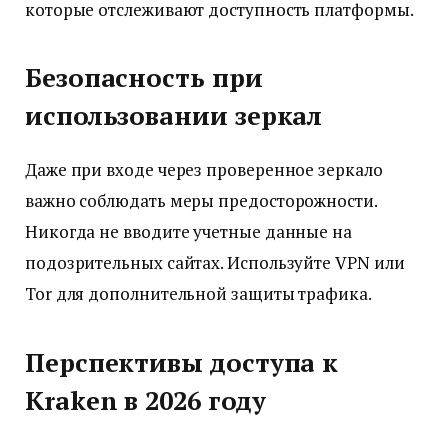
которые отслеживают доступность платформы.
Безопасность при
использовании зеркал
Даже при входе через проверенное зеркало
важно соблюдать меры предосторожности.
Никогда не вводите учетные данные на
подозрительных сайтах. Используйте VPN или
Tor для дополнительной защиты трафика.
Перспективы доступа к
Kraken в 2026 году