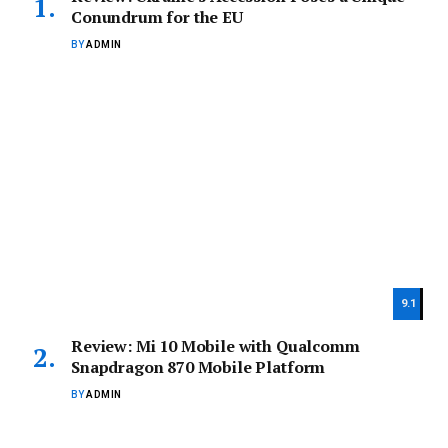
Conundrum for the EU
BY
ADMIN
9.1
Review: Mi 10 Mobile with Qualcomm
Snapdragon 870 Mobile Platform
BY
ADMIN