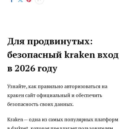
Для продвинутых:
безопасный kraken вход
в 2026 году
Узнайте, как правильно авторизоваться на
кракен сайт официальный и обеспечить
безопасность своих данных.
Kraken — одна из самых популярных платформ
в darknet, которая предлагает пользователям