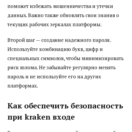
поможет избежать мошенничества и утечки
данных. Важно также обновлять свои знания о
текущих рабочих зеркалах платформы.
Второй шаг — создание надежного пароля.
Используйте комбинацию букв, цифр и
специальных символов, чтобы минимизировать
риск взлома. Не забывайте регулярно менять
пароль и не используйте его на других
платформах.
Как обеспечить безопасность
при kraken входе