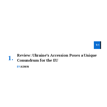
9.1
Review: Ukraine’s Accession Poses a Unique
Conundrum for the EU
BY
ADMIN