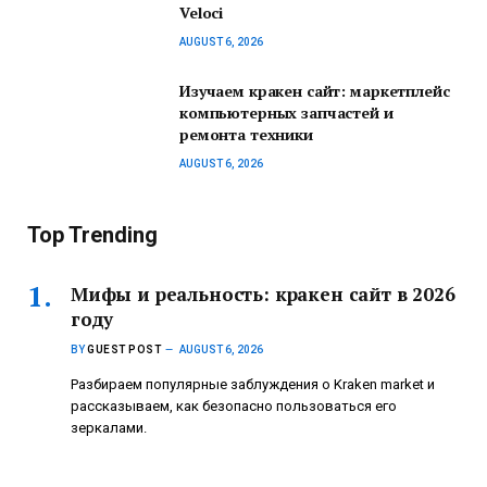
Veloci
AUGUST 6, 2026
Изучаем кракен сайт: маркетплейс
компьютерных запчастей и
ремонта техники
AUGUST 6, 2026
Top Trending
Мифы и реальность: кракен сайт в 2026
году
BY
GUEST POST
AUGUST 6, 2026
Разбираем популярные заблуждения о Kraken market и
рассказываем, как безопасно пользоваться его
зеркалами.