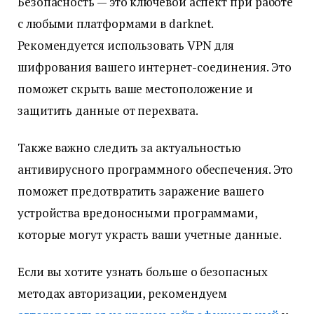
Безопасность — это ключевой аспект при работе
с любыми платформами в darknet.
Рекомендуется использовать VPN для
шифрования вашего интернет-соединения. Это
поможет скрыть ваше местоположение и
защитить данные от перехвата.
Также важно следить за актуальностью
антивирусного программного обеспечения. Это
поможет предотвратить заражение вашего
устройства вредоносными программами,
которые могут украсть ваши учетные данные.
Если вы хотите узнать больше о безопасных
методах авторизации, рекомендуем