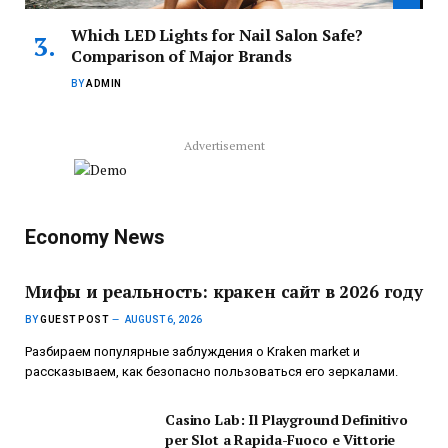
Which LED Lights for Nail Salon Safe?
Comparison of Major Brands
BY
ADMIN
Advertisement
Economy News
Мифы и реальность: кракен сайт в 2026 году
BY
GUEST POST
AUGUST 6, 2026
Разбираем популярные заблуждения о Kraken market и
рассказываем, как безопасно пользоваться его зеркалами.
Casino Lab: Il Playground Definitivo
per Slot a Rapida-Fuoco e Vittorie