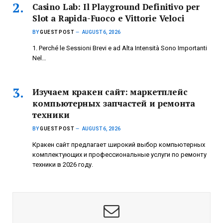
Casino Lab: Il Playground Definitivo per
Slot a Rapida-Fuoco e Vittorie Veloci
BY
GUEST POST
AUGUST 6, 2026
1. Perché le Sessioni Brevi e ad Alta Intensità Sono Importanti
Nel…
Изучаем кракен сайт: маркетплейс
компьютерных запчастей и ремонта
техники
BY
GUEST POST
AUGUST 6, 2026
Кракен сайт предлагает широкий выбор компьютерных
комплектующих и профессиональные услуги по ремонту
техники в 2026 году.