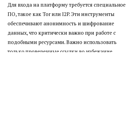
Для входа на платформу требуется специальное
ПО, такое как Tor или I2P. Эти инструменты
обеспечивают анонимность и шифрование
данных, что критически важно при работе с
подобными ресурсами. Важно использовать
только проверенные ссылки во избежание
фишинговых атак.
Актуальные адреса можно найти на ресурсе
krkn-marketplace.cc
, который регулярно
обновляет информацию о рабочих зеркалах.
Безопасность и система
Escrow