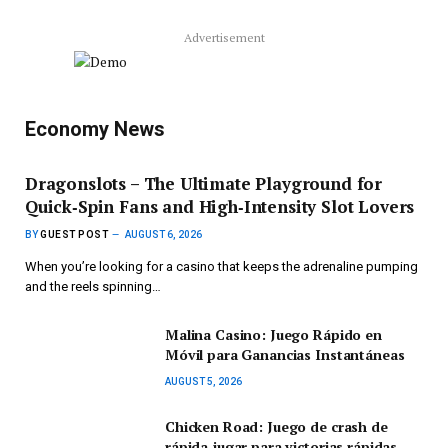
Advertisement
Economy News
Dragonslots – The Ultimate Playground for
Quick‑Spin Fans and High‑Intensity Slot Lovers
BY
GUEST POST
AUGUST 6, 2026
When you’re looking for a casino that keeps the adrenaline pumping
and the reels spinning…
Malina Casino: Juego Rápido en
Móvil para Ganancias Instantáneas
AUGUST 5, 2026
Chicken Road: Juego de crash de
rápida‑jugar para victorias rápidas