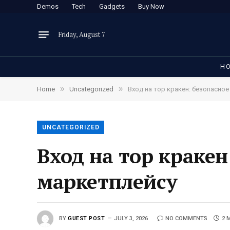
Demos
Tech
Gadgets
Buy Now
Friday, August 7
H
»
»
Home
Uncategorized
Вход на тор кракен: безопасно
UNCATEGORIZED
Вход на тор кракен
маркетплейсу
BY
GUEST POST
JULY 3, 2026
NO COMMENTS
2 