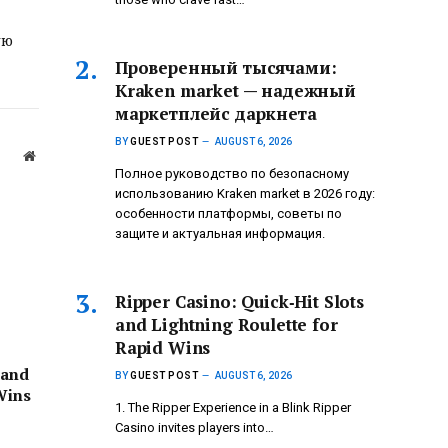
ую
Проверенный тысячами:
Kraken market — надежный
маркетплейс даркнета
BY
GUEST POST
AUGUST 6, 2026
Website
Полное руководство по безопасному
использованию Kraken market в 2026 году:
особенности платформы, советы по
защите и актуальная информация.
Ripper Casino: Quick‑Hit Slots
and Lightning Roulette for
Rapid Wins
 and
BY
GUEST POST
AUGUST 6, 2026
Wins
1. The Ripper Experience in a Blink Ripper
Casino invites players into…