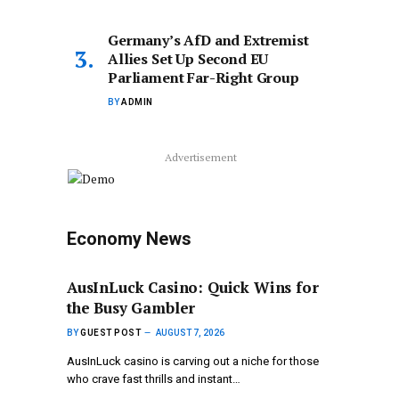
Germany’s AfD and Extremist
Allies Set Up Second EU
Parliament Far-Right Group
BY
ADMIN
Advertisement
Economy News
AusInLuck Casino: Quick Wins for
the Busy Gambler
BY
GUEST POST
AUGUST 7, 2026
AusInLuck casino is carving out a niche for those
who crave fast thrills and instant…