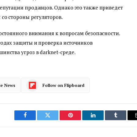
епутации продавцов. Однако это также приведет
со стороны регуляторов.
остоянного внимания к вопросам безопасности.
тодах защиты и проверка источников
нства угроз в darknet-среде.
le News
Follow on Flipboard
Facebook
Twitter
Pinterest
LinkedIn
Tumblr