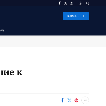
Facebook
X
Instagram
(Twitter)
SUBSCRIBE
OW
ние к