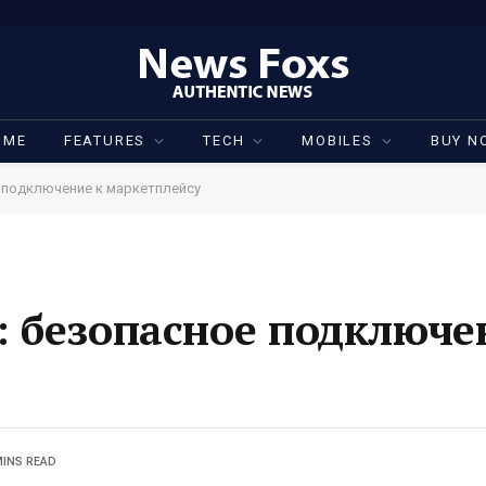
OME
FEATURES
TECH
MOBILES
BUY N
е подключение к маркетплейсу
: безопасное подключе
MINS READ