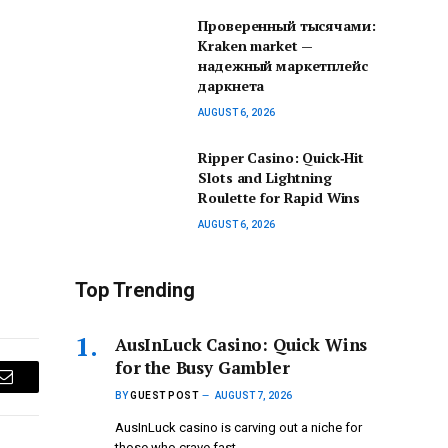
Проверенный тысячами:
Kraken market —
надежный маркетплейс
даркнета
AUGUST 6, 2026
Ripper Casino: Quick‑Hit
Slots and Lightning
Roulette for Rapid Wins
AUGUST 6, 2026
Top Trending
AusInLuck Casino: Quick Wins
for the Busy Gambler
Email
BY
GUEST POST
AUGUST 7, 2026
AusInLuck casino is carving out a niche for
those who crave fast…