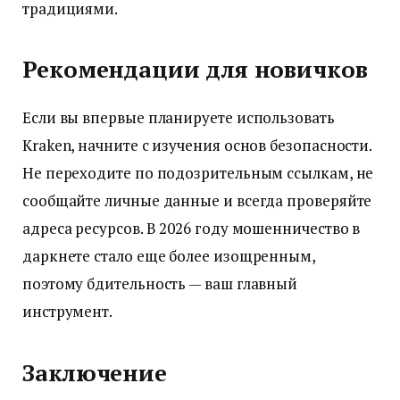
традициями.
Рекомендации для новичков
Если вы впервые планируете использовать
Kraken, начните с изучения основ безопасности.
Не переходите по подозрительным ссылкам, не
сообщайте личные данные и всегда проверяйте
адреса ресурсов. В 2026 году мошенничество в
даркнете стало еще более изощренным,
поэтому бдительность — ваш главный
инструмент.
Заключение