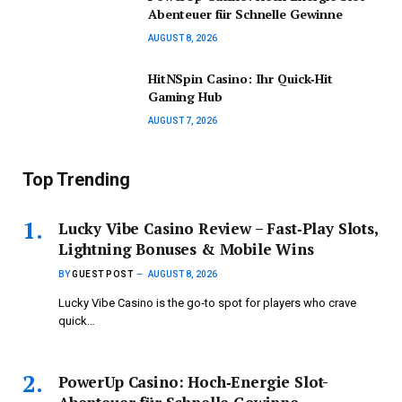
Abenteuer für Schnelle Gewinne
AUGUST 8, 2026
HitNSpin Casino: Ihr Quick‑Hit
Gaming Hub
AUGUST 7, 2026
Top Trending
Lucky Vibe Casino Review – Fast‑Play Slots,
Lightning Bonuses & Mobile Wins
BY
GUEST POST
AUGUST 8, 2026
Lucky Vibe Casino is the go‑to spot for players who crave
quick…
PowerUp Casino: Hoch‑Energie Slot-