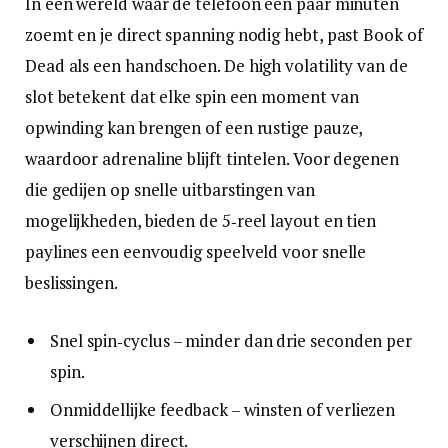
In een wereld waar de telefoon een paar minuten
zoemt en je direct spanning nodig hebt, past Book of
Dead als een handschoen. De high volatility van de
slot betekent dat elke spin een moment van
opwinding kan brengen of een rustige pauze,
waardoor adrenaline blijft tintelen. Voor degenen
die gedijen op snelle uitbarstingen van
mogelijkheden, bieden de 5‑reel layout en tien
paylines een eenvoudig speelveld voor snelle
beslissingen.
Snel spin‑cyclus – minder dan drie seconden per
spin.
Onmiddellijke feedback – winsten of verliezen
verschijnen direct.