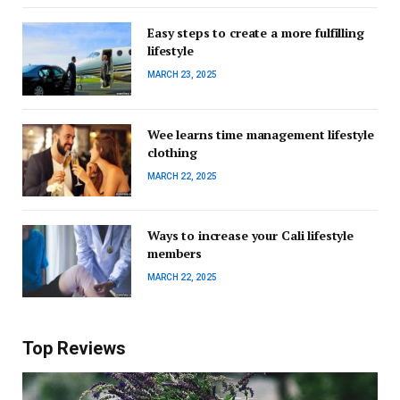
Easy steps to create a more fulfilling
lifestyle
MARCH 23, 2025
Wee learns time management lifestyle
clothing
MARCH 22, 2025
Ways to increase your Cali lifestyle
members
MARCH 22, 2025
Top Reviews