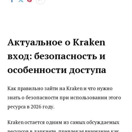
Актуальное о Kraken
вход: безопасность и
особенности доступа
Как правильно зайти на Kraken и что нужно
знать о безопасности при использовании этого
ресурса в 2026 году.
Kraken остается одним из самых обсуждаемых
ресурсов в даркнете, привлекая внимание как