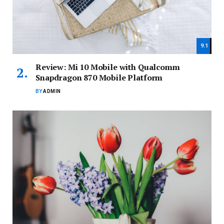
9.1
Review: Mi 10 Mobile with Qualcomm
Snapdragon 870 Mobile Platform
BY
ADMIN