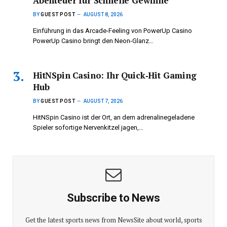
Abenteuer für Schnelle Gewinne
BY
GUEST POST
AUGUST 8, 2026
Einführung in das Arcade-Feeling von PowerUp Casino
PowerUp Casino bringt den Neon-Glanz…
HitNSpin Casino: Ihr Quick‑Hit Gaming
Hub
BY
GUEST POST
AUGUST 7, 2026
HitNSpin Casino ist der Ort, an dem adrenalinegeladene
Spieler sofortige Nervenkitzel jagen,…
Subscribe to News
Get the latest sports news from NewsSite about world, sports