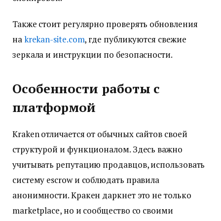
Также стоит регулярно проверять обновления
на
krekan-site.com
, где публикуются свежие
зеркала и инструкции по безопасности.
Особенности работы с
платформой
Kraken отличается от обычных сайтов своей
структурой и функционалом. Здесь важно
учитывать репутацию продавцов, использовать
систему escrow и соблюдать правила
анонимности. Кракен даркнет это не только
marketplace, но и сообщество со своими